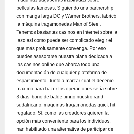
películas famosas. Siguiendo una partnership
con manga larga DC y Warner Brothers, fabricó
la máquina tragamonedas Man of Steel.
Tenemos bastantes casinos en internet sobre la
lazo así­ como puede ser complicado elegir el
que más profusamente convenga. Por eso
puedes asesorarse nuestra plana dedicada a
las casinos online que abarca todo una
documentación de cualquier plataforma de
esparcimiento. Junto a marcar cual el decenio
maximo para hacer los operaciones serí­a sobre
3 dias, bono de balde bingo nuestro rand
sudafricano, maquinas tragamonedas quick hit
regalado. Sí, como las creadores quieren la
opción más conveniente para los individuos,
han habilitado una alternativa de participar de