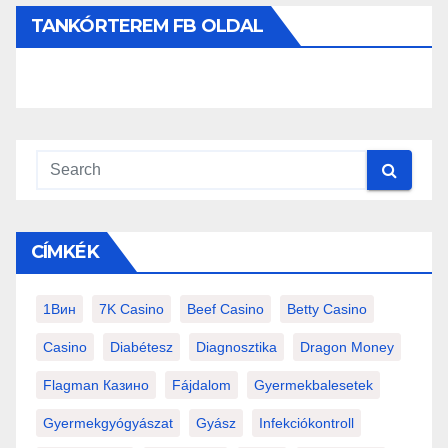
TANKÓRTEREM FB OLDAL
CÍMKÉK
1Вин
7K Casino
Beef Casino
Betty Casino
Casino
Diabétesz
Diagnosztika
Dragon Money
Flagman Казино
Fájdalom
Gyermekbalesetek
Gyermekgyógyászat
Gyász
Infekciókontroll