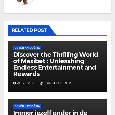
RELATED POST
EGYÉB KATEGÓRIA
Discover the Thrilling World
of Maxibet : Unleashing
Endless Entertainment and
Rewards
AUG 9, 2026
TANKORTEREM
EGYÉB KATEGÓRIA
Immer jezelf onder in de