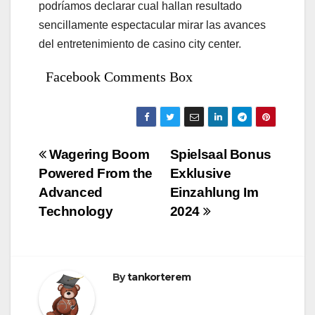
podríamos declarar cual hallan resultado
sencillamente espectacular mirar las avances
del entretenimiento de casino city center.
Facebook Comments Box
Bejegyzés
Wagering Boom
Spielsaal Bonus
Powered From the
Exklusive
navigáció
Advanced
Einzahlung Im
Technology
2024
By
tankorterem