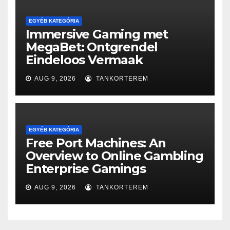
EGYÉB KATEGÓRIA
Immersive Gaming met
MegaBet: Ontgrendel
Eindeloos Vermaak
AUG 9, 2026
TANKORTEREM
EGYÉB KATEGÓRIA
Free Port Machines: An
Overview to Online Gambling
Enterprise Gamings
AUG 9, 2026
TANKORTEREM