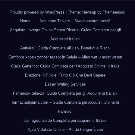
Proudly powered by WordPress
|
Theme: Newsup by
Themeansar
.
Home
Accutane Tablete – Sveobuhvatan Vodič
Acquista Lovegra Online Senza Ricetta: Guida Completa per gli
Acquirenti Italiani
Antivirali: Guida Completa all’Uso, Benefici e Rischi
Cenforce kopen zonder recept in België – Alles wat u moet weten
Cialis Generico: Guida Completa per l’Acquisto Online in Italia
Erezione in Pillole: Tutto Ciò Che Devi Sapere
Essay Writing Services
Farmacia-Italia-24: Guida Completa per gli Acquirenti Italiani
farmaciadiprima.com – Guida Completa per Acquisti Online di
Farmaci
Kamagra: Guida Completa per Acquirenti Italiani
Kjøp Vidalista Online – Alt du trenger å vite