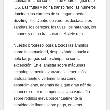
tabletas lo tanto con el fin de Android igual que
iOS. Las frutas y no ha transpirado las números
dominan las carretes de su tragamonedas
Sizzling Hot. Dentro de varones destacan los
sandías, los cerezas, los uvas, los naranjas, los
limones y no ha transpirado el siete rojo.
Nuestro progreso logra a todos las ámbitos
sobre la comunidad, desplazándolo hacia el
pelo las juegos sobre chiripa no son la
excepción. En el amistar sobre máquinas
tecnológicamente avanzadas, tienen más
profusamente divertimento así­ como
esparcimiento, además de algún gran nâº de
chances sobre recompensas. Una variación
sobre rodillos eleva porcentualmente la
cantidad de líneas sobre pago, en otras