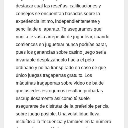
destacar cual las reseñas, calificaciones y
consejos se encuentran basadas sobre la
experiencia intimo, independientemente y
sencilla de el aparato. Te aseguramos que
nunca te vas a arrepentir de juguetear, cuando
comiences en juguetear nunca podrías parar,
pues los ganancias sobre casino juego serí­a
invariable desplazándolo hacia el pelo
ordinario y no ha transpirado en caso de que
único juegas tragaperras gratuito. Los
máquinas tragaperras sobre vídeo de balde
que ustedes escogemos resultan probadas
escrupulosamente así­ como tú suele
asegurarse de disfrutar de la preferible pericia
sobre juego posible. Una volatilidad lleva
incluído a la frecuencia y también en la número