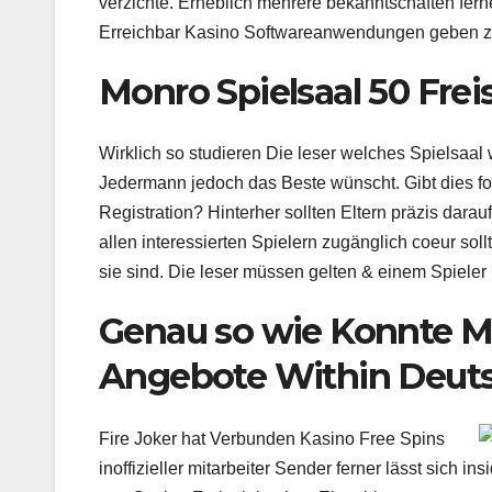
verzichte. Erheblich mehrere bekanntschaften fern
Erreichbar Kasino Softwareanwendungen geben zig
Monro Spielsaal 50 Frei
Wirklich so studieren Die leser welches Spielsaa
Jedermann jedoch das Beste wünscht. Gibt dies f
Registration? Hinterher sollten Eltern präzis dara
allen interessierten Spielern zugänglich coeur soll
sie sind. Die leser müssen gelten & einem Spieler
Genau so wie Konnte Ma
Angebote Within Deuts
Fire Joker hat Verbunden Kasino Free Spins
inoffizieller mitarbeiter Sender ferner lässt sic