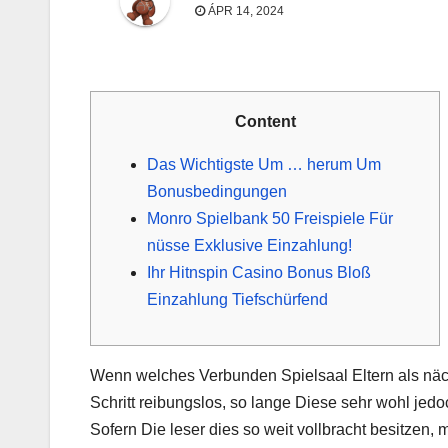
ÁPR 14, 2024
Content
Das Wichtigste Um … herum Um
Bonusbedingungen
Monro Spielbank 50 Freispiele Für
nüsse Exklusive Einzahlung!
Ihr Hitnspin Casino Bonus Bloß
Einzahlung Tiefschürfend
Wenn welches Verbunden Spielsaal Eltern als näch
Schritt reibungslos, so lange Diese sehr wohl jed
Sofern Die leser dies so weit vollbracht besitz