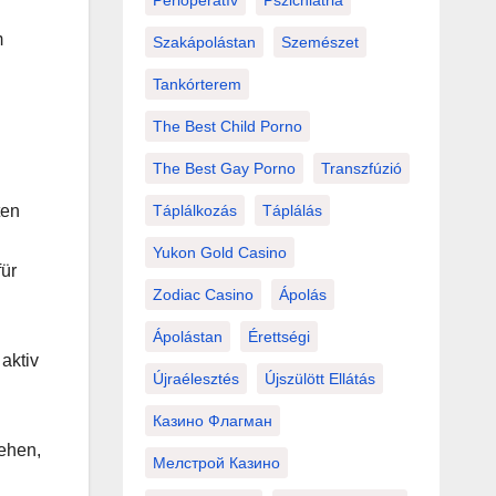
Perioperatív
Pszichiátria
m
Szakápolástan
Szemészet
n
Tankórterem
The Best Child Porno
The Best Gay Porno
Transzfúzió
Táplálkozás
Táplálás
ten
Yukon Gold Casino
für
Zodiac Casino
Ápolás
Ápolástan
Érettségi
aktiv
Újraélesztés
Újszülött Ellátás
Казино Флагман
sehen,
Мелстрой Казино