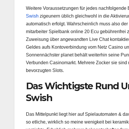
Weitere Voraussetzungen für jedes nachfolgende 
Swish
zigeunern üblich gleichwohl in die Aktivierun
automatisch erfolgt. Wahrscheinlich muss also der 
mitarbeiter Spielbank online 20 Ecu gebührenfrei z
Zuweisung über angewandten Live Chat kontaktier
Geldes aufs Kontoverbindung vom Netz Casino unte
Sonnennächster planet behält weiterhin seine Pun
Verbunden Casinomarkt. Mehrere Zocker sie sind n
bevorzugten Slots.
Das Wichtigste Rund 
Swish
Das Mittelpunkt liegt hier auf Spielautomaten & da
so etliche, wirklich so meine wenigkeit bei kerami