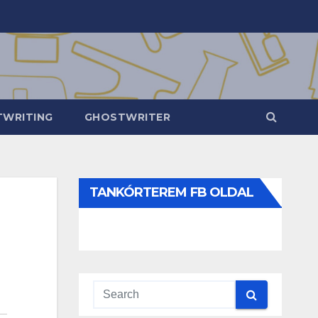
WRITING
GHOSTWRITER
TANKÓRTEREM FB OLDAL