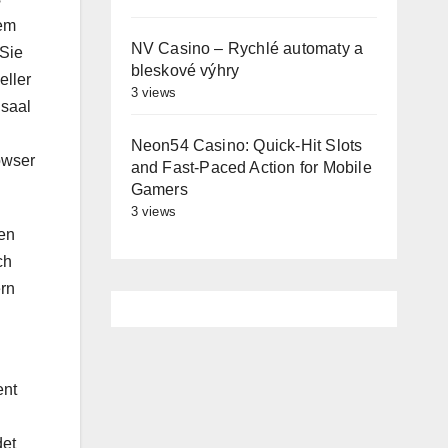
rem
NV Casino – Rychlé automaty a
 Sie
bleskové výhry
eller
3 views
lsaal
Neon54 Casino: Quick‑Hit Slots
owser
and Fast‑Paced Action for Mobile
Gamers
3 views
ten
ch
rn
ent
det