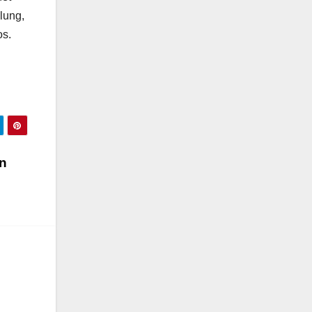
lung,
os.
en