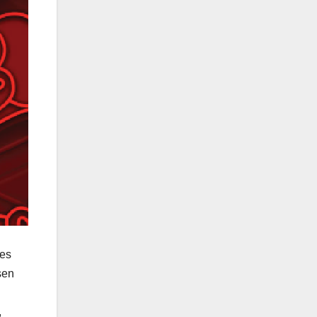
 es
sen
,