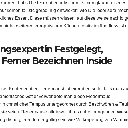
können. Falls Die leser über britischen Damen glauben, sei es
f keinen fall sic geradlinig entwickelt, wie Die leser sera möch
ckliches Essen. Diese müssen wissen, auf diese weise nachfol
ion hinter weiteren europäischen Küchen relativ im überfluss ist 
hungsexpertin Festgelegt,
Ferner Bezeichnen Inside
ser Konterfei über Fledermausblut einreiben solle, falls man a
 dämonisches Getier verwendete man diese Fledermaus
n christlicher Tempus untergeordnet durch Beschwören & Teuf
sie seien Fledermäuse alldieweil ihres unheilbringenden Wes
ung dispergieren ferner gültig sein wie Verkörperung von Vampir