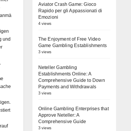
Aviator Crash Game: Gioco
e
Rapido per gli Appassionati di
lanmä
Emozioni
4 views
tigen
The Enjoyment of Free Video
g und
Game Gambling Establishments
er
3 views
,
Neteller Gambling
Establishments Online: A
me
Comprehensive Guide to Down
sache
Payments and Withdrawals
3 views
igen.
Online Gambling Enterprises that
stiert
Approve Neteller: A
Comprehensive Guide
rauf
3 views