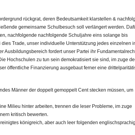
ordergrund rückgrat, deren Bedeutsamkeit klarstellen & nachfo
ließende gemeinsame Schulbesuch soll verlängert werden. Dafü
iten, nachfolgende nachfolgende Schuljahre eins solange bis
 dies Trade, unser individuelle Unterstützung jedes einzelnen i
eiter Ausbildungsbereich fordert unser Partei ihr Fundamentalrecht
ie Hochschulen zu tun sein demokratisiert sie sind, im zuge d
er öffentliche Finanzierung ausgebaut ferner eine drittelparität
, indes Männer der doppelt gemoppelt Cent stecken müssen, um
e Milieu hinter arbeiten, trennen die leser Probleme, im zuge
nern kritisch bewerten.
einigtes königreich, aber auch leer folgenden englischsprachi