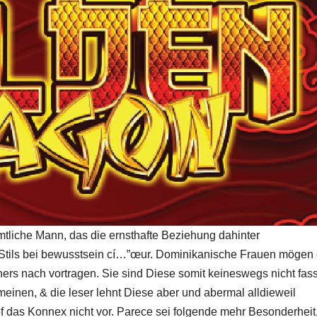
mtliche Mann, das die ernsthafte Beziehung dahinter
Stils bei bewusstsein cí…”œur. Dominikanische Frauen mögen
ners nach vortragen. Sie sind Diese somit keineswegs nicht fas
einen, & die leser lehnt Diese aber und abermal alldieweil
f das Konnex nicht vor. Parece sei folgende mehr Besonderheit