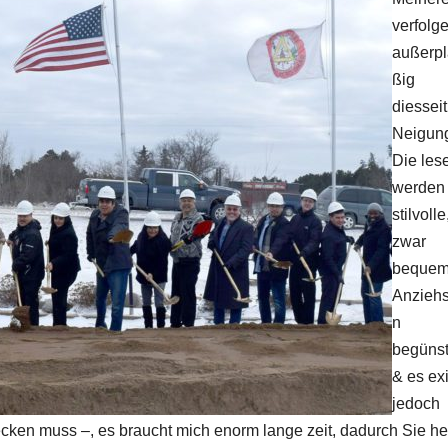
verfolg
außerp
ßig
diessei
Neigun
Die les
werden
stilvolle
zwar
beque
Anzieh
n
begünst
& es exi
jedoch
ecken muss –, es braucht mich enorm lange zeit, dadurch Sie he