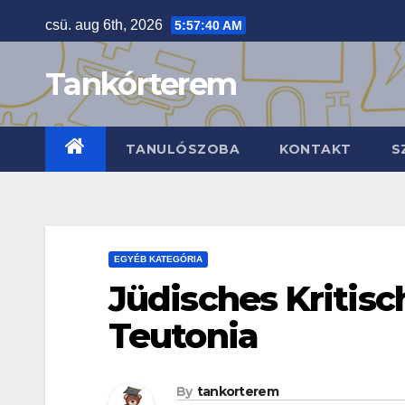
Skip
csü. aug 6th, 2026
5:57:41 AM
to
content
Tankórterem
TANULÓSZOBA
KONTAKT
S
EGYÉB KATEGÓRIA
Jüdisches Kritisc
Teutonia
By
tankorterem