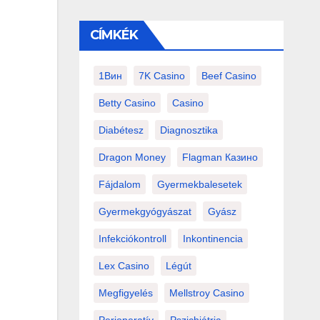
CÍMKÉK
1Вин
7K Casino
Beef Casino
Betty Casino
Casino
Diabétesz
Diagnosztika
Dragon Money
Flagman Казино
Fájdalom
Gyermekbalesetek
Gyermekgyógyászat
Gyász
Infekciókontroll
Inkontinencia
Lex Casino
Légút
Megfigyelés
Mellstroy Casino