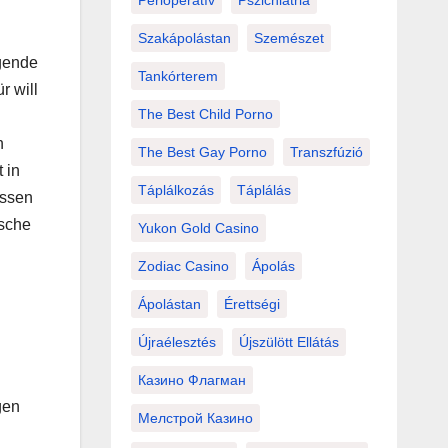
Perioperatív
Pszichiátria
Szakápolástan
Szemészet
lgende
Tankórterem
r will
The Best Child Porno
n
The Best Gay Porno
Transzfúzió
 in
Táplálkozás
Táplálás
essen
ische
Yukon Gold Casino
Zodiac Casino
Ápolás
Ápolástan
Érettségi
Újraélesztés
Újszülött Ellátás
Казино Флагман
gen
Мелстрой Казино