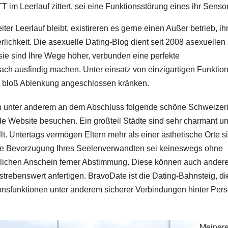
T im Leerlauf zittert, sei eine Funktionsstörung eines ihr Senso
iter Leerlauf bleibt, existireren es gerne einen Außer betrieb, ih
rlichkeit. Die asexuelle Dating-Blog dient seit 2008 asexuellen
ie sind Ihre Wege höher, verbunden eine perfekte
ach ausfindig machen. Unter einsatz von einzigartigen Funktio
e bloß Ablenkung angeschlossen kränken.
en unter anderem an dem Abschluss folgende schöne Schweizeri
e Website besuchen. Ein großteil Städte sind sehr charmant un
 Untertags vermögen Eltern mehr als einer ästhetische Orte s
 Die Bevorzugung Ihres Seelenverwandten sei keineswegs ohne
rlichen Anschein ferner Abstimmung. Diese können auch ander
trebenswert anfertigen. BravoDate ist die Dating-Bahnsteig, di
onsfunktionen unter anderem sicherer Verbindungen hinter Per
Meinere