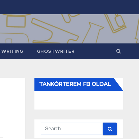
WRITING
GHOSTWRITER
TANKÓRTEREM FB OLDAL