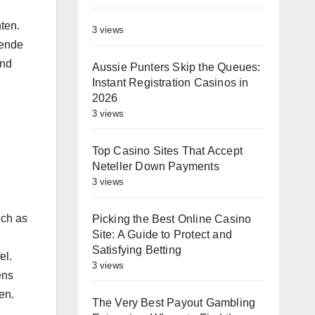
ten.
3 views
gende
und
Aussie Punters Skip the Queues:
Instant Registration Casinos in
2026
3 views
Top Casino Sites That Accept
Neteller Down Payments
3 views
uch as
Picking the Best Online Casino
Site: A Guide to Protect and
Satisfying Betting
el.
3 views
ens
en.
The Very Best Payout Gambling