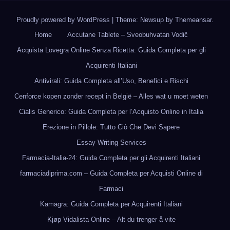
Proudly powered by WordPress
|
Theme: Newsup by
Themeansar
.
Home
Accutane Tablete – Sveobuhvatan Vodič
Acquista Lovegra Online Senza Ricetta: Guida Completa per gli
Acquirenti Italiani
Antivirali: Guida Completa all’Uso, Benefici e Rischi
Cenforce kopen zonder recept in België – Alles wat u moet weten
Cialis Generico: Guida Completa per l’Acquisto Online in Italia
Erezione in Pillole: Tutto Ciò Che Devi Sapere
Essay Writing Services
Farmacia-Italia-24: Guida Completa per gli Acquirenti Italiani
farmaciadiprima.com – Guida Completa per Acquisti Online di
Farmaci
Kamagra: Guida Completa per Acquirenti Italiani
Kjøp Vidalista Online – Alt du trenger å vite