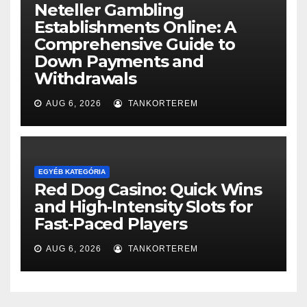
Neteller Gambling
Establishments Online: A
Comprehensive Guide to
Down Payments and
Withdrawals
AUG 6, 2026
TANKORTEREM
EGYÉB KATEGÓRIA
Red Dog Casino: Quick Wins
and High‑Intensity Slots for
Fast‑Paced Players
AUG 6, 2026
TANKORTEREM