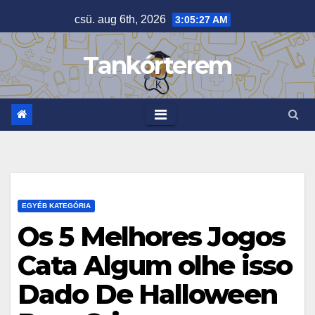
Skip
csü. aug 6th, 2026
3:05:27 AM
to
content
Tankórterem
EGYÉB KATEGÓRIA
Os 5 Melhores Jogos
Cata Algum olhe isso
Dado De Halloween