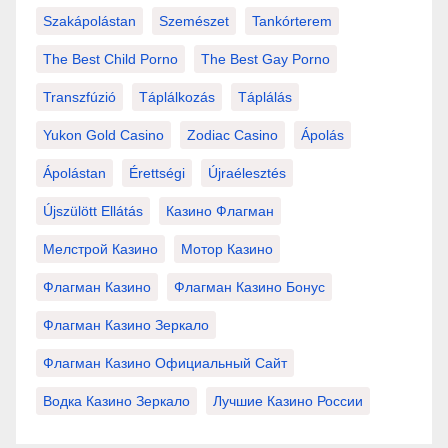
Szakápolástan
Szemészet
Tankórterem
The Best Child Porno
The Best Gay Porno
Transzfúzió
Táplálkozás
Táplálás
Yukon Gold Casino
Zodiac Casino
Ápolás
Ápolástan
Érettségi
Újraélesztés
Újszülött Ellátás
Казино Флагман
Мелстрой Казино
Мотор Казино
Флагман Казино
Флагман Казино Бонус
Флагман Казино Зеркало
Флагман Казино Официальный Сайт
Водка Казино Зеркало
Лучшие Казино России