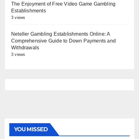
The Enjoyment of Free Video Game Gambling
Establishments
3 views
Neteller Gambling Establishments Online: A
Comprehensive Guide to Down Payments and
Withdrawals
3 views
YOU MISSED