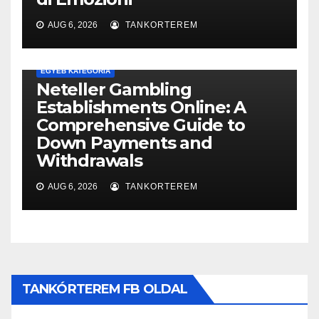
AUG 6, 2026
TANKORTEREM
EGYÉB KATEGÓRIA
Neteller Gambling
Establishments Online: A
Comprehensive Guide to
Down Payments and
Withdrawals
AUG 6, 2026
TANKORTEREM
TANKÓRTEREM FB OLDAL