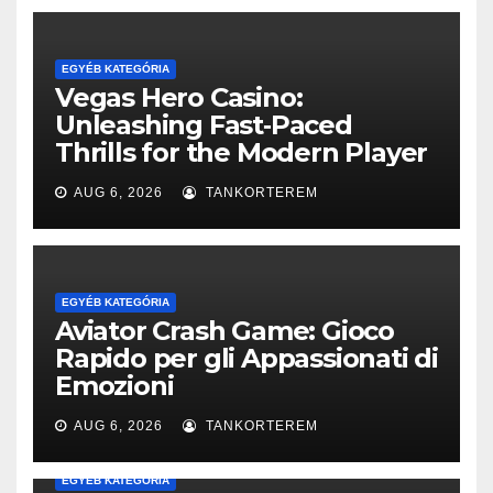
EGYÉB KATEGÓRIA
Vegas Hero Casino:
Unleashing Fast‑Paced
Thrills for the Modern Player
AUG 6, 2026
TANKORTEREM
EGYÉB KATEGÓRIA
Aviator Crash Game: Gioco
Rapido per gli Appassionati di
Emozioni
AUG 6, 2026
TANKORTEREM
EGYÉB KATEGÓRIA