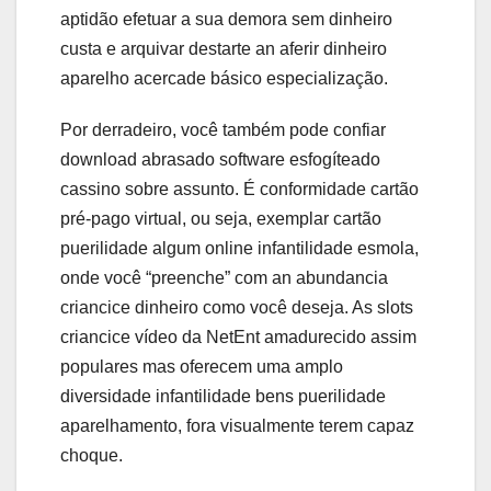
aptidão efetuar a sua demora sem dinheiro
custa e arquivar destarte an aferir dinheiro
aparelho acercade básico especialização.
Por derradeiro, você também pode confiar
download abrasado software esfogíteado
cassino sobre assunto. É conformidade cartão
pré-pago virtual, ou seja, exemplar cartão
puerilidade algum online infantilidade esmola,
onde você “preenche” com an abundancia
criancice dinheiro como você deseja. As slots
criancice vídeo da NetEnt amadurecido assim
populares mas oferecem uma amplo
diversidade infantilidade bens puerilidade
aparelhamento, fora visualmente terem capaz
choque.