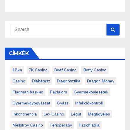
CÍMKÉK
1Вин
7K Casino
Beef Casino
Betty Casino
Casino
Diabétesz
Diagnosztika
Dragon Money
Flagman Казино
Fájdalom
Gyermekbalesetek
Gyermekgyógyászat
Gyász
Infekciókontroll
Inkontinencia
Lex Casino
Légút
Megfigyelés
Mellstroy Casino
Perioperatív
Pszichiátria