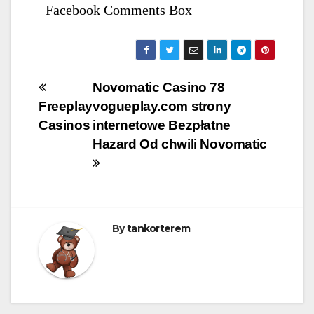
Facebook Comments Box
Bejegyzés
Novomatic Casino 78
Freeplay
vogueplay.com strony
navigáció
Casinos
internetowe Bezpłatne
Hazard Od chwili Novomatic
By
tankorterem