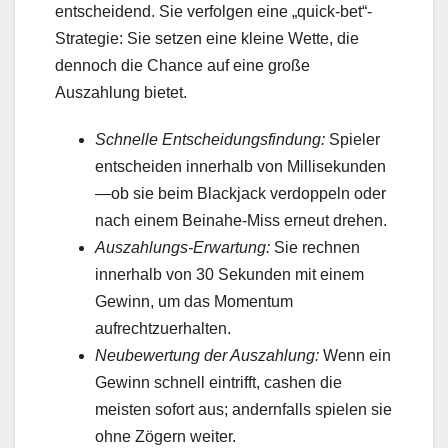
entscheidend. Sie verfolgen eine „quick‑bet“-
Strategie: Sie setzen eine kleine Wette, die
dennoch die Chance auf eine große
Auszahlung bietet.
Schnelle Entscheidungsfindung:
Spieler
entscheiden innerhalb von Millisekunden
—ob sie beim Blackjack verdoppeln oder
nach einem Beinahe‑Miss erneut drehen.
Auszahlungs‑Erwartung:
Sie rechnen
innerhalb von 30 Sekunden mit einem
Gewinn, um das Momentum
aufrechtzuerhalten.
Neubewertung der Auszahlung:
Wenn ein
Gewinn schnell eintrifft, cashen die
meisten sofort aus; andernfalls spielen sie
ohne Zögern weiter.