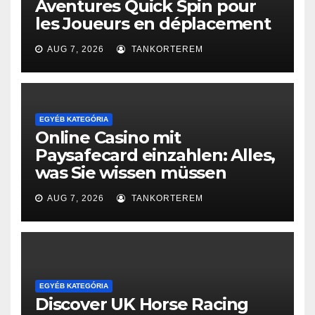
Aventures Quick Spin pour
les Joueurs en déplacement
AUG 7, 2026
TANKORTEREM
EGYÉB KATEGÓRIA
Online Casino mit
Paysafecard einzahlen: Alles,
was Sie wissen müssen
AUG 7, 2026
TANKORTEREM
EGYÉB KATEGÓRIA
Discover UK Horse Racing