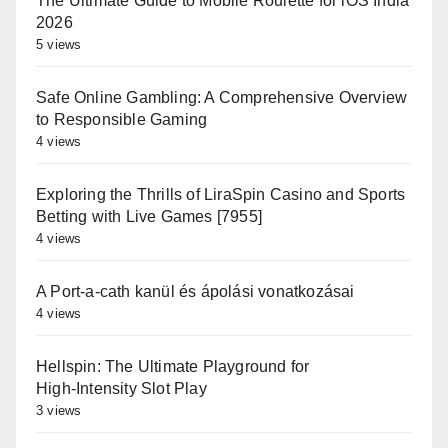
The Ultimate Guide to Mobile Roulette for iOS India
2026
5 views
Safe Online Gambling: A Comprehensive Overview
to Responsible Gaming
4 views
Exploring the Thrills of LiraSpin Casino and Sports
Betting with Live Games [7955]
4 views
A Port-a-cath kanül és ápolási vonatkozásai
4 views
Hellspin: The Ultimate Playground for
High‑Intensity Slot Play
3 views