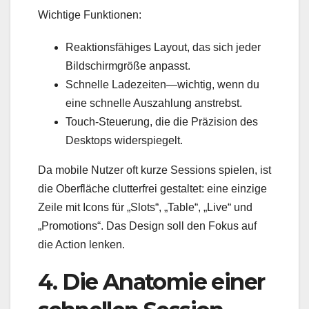
Wichtige Funktionen:
Reaktionsfähiges Layout, das sich jeder
Bildschirmgröße anpasst.
Schnelle Ladezeiten—wichtig, wenn du
eine schnelle Auszahlung anstrebst.
Touch‑Steuerung, die die Präzision des
Desktops widerspiegelt.
Da mobile Nutzer oft kurze Sessions spielen, ist
die Oberfläche clutterfrei gestaltet: eine einzige
Zeile mit Icons für „Slots“, „Table“, „Live“ und
„Promotions“. Das Design soll den Fokus auf
die Action lenken.
4. Die Anatomie einer