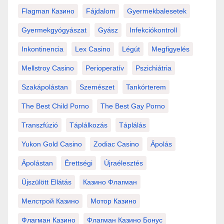
Flagman Казино
Fájdalom
Gyermekbalesetek
Gyermekgyógyászat
Gyász
Infekciókontroll
Inkontinencia
Lex Casino
Légút
Megfigyelés
Mellstroy Casino
Perioperatív
Pszichiátria
Szakápolástan
Szemészet
Tankórterem
The Best Child Porno
The Best Gay Porno
Transzfúzió
Táplálkozás
Táplálás
Yukon Gold Casino
Zodiac Casino
Ápolás
Ápolástan
Érettségi
Újraélesztés
Újszülött Ellátás
Казино Флагман
Мелстрой Казино
Мотор Казино
Флагман Казино
Флагман Казино Бонус