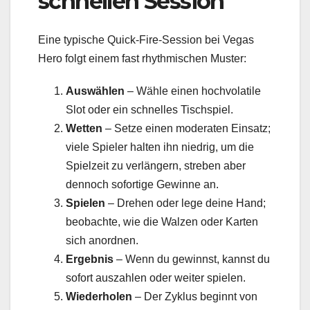
schnellen Session
Eine typische Quick‑Fire‑Session bei Vegas
Hero folgt einem fast rhythmischen Muster:
Auswählen
– Wähle einen hochvolatile
Slot oder ein schnelles Tischspiel.
Wetten
– Setze einen moderaten Einsatz;
viele Spieler halten ihn niedrig, um die
Spielzeit zu verlängern, streben aber
dennoch sofortige Gewinne an.
Spielen
– Drehen oder lege deine Hand;
beobachte, wie die Walzen oder Karten
sich anordnen.
Ergebnis
– Wenn du gewinnst, kannst du
sofort auszahlen oder weiter spielen.
Wiederholen
– Der Zyklus beginnt von