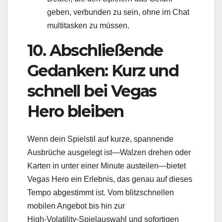
geben, verbunden zu sein, ohne im Chat
multitasken zu müssen.
10. Abschließende
Gedanken: Kurz und
schnell bei Vegas
Hero bleiben
Wenn dein Spielstil auf kurze, spannende
Ausbrüche ausgelegt ist—Walzen drehen oder
Karten in unter einer Minute austeilen—bietet
Vegas Hero ein Erlebnis, das genau auf dieses
Tempo abgestimmt ist. Vom blitzschnellen
mobilen Angebot bis hin zur
High‑Volatility‑Spielauswahl und sofortigen