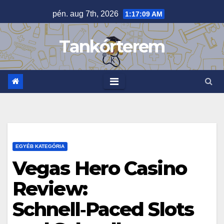
Skip
pén. aug 7th, 2026
1:17:10 AM
to
content
Tankórterem
EGYÉB KATEGÓRIA
Vegas Hero Casino
Review:
Schnell‑Paced Slots