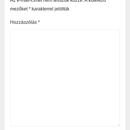
Az e-mail-címet nem tesszük közzé.
A kötelező
mezőket
*
karakterrel jelöltük
Hozzászólás
*