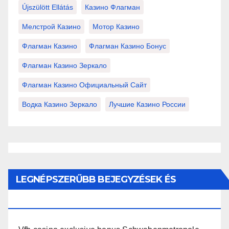
Újszülött Ellátás
Казино Флагман
Мелстрой Казино
Мотор Казино
Флагман Казино
Флагман Казино Бонус
Флагман Казино Зеркало
Флагман Казино Официальный Сайт
Водка Казино Зеркало
Лучшие Казино России
LEGNÉPSZERŰBB BEJEGYZÉSEK ÉS
OLDALAK