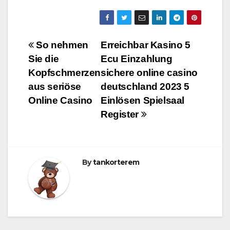
Bejegyzés
So nehmen
Erreichbar Kasino 5
Sie die
Ecu Einzahlung
navigáció
Kopfschmerzen
sichere online casino
aus seriöse
deutschland 2023 5
Online Casino
Einlösen Spielsaal
Register
By
tankorterem