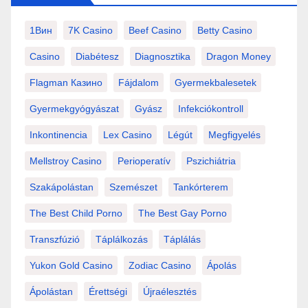
1Вин
7K Casino
Beef Casino
Betty Casino
Casino
Diabétesz
Diagnosztika
Dragon Money
Flagman Казино
Fájdalom
Gyermekbalesetek
Gyermekgyógyászat
Gyász
Infekciókontroll
Inkontinencia
Lex Casino
Légút
Megfigyelés
Mellstroy Casino
Perioperatív
Pszichiátria
Szakápolástan
Szemészet
Tankórterem
The Best Child Porno
The Best Gay Porno
Transzfúzió
Táplálkozás
Táplálás
Yukon Gold Casino
Zodiac Casino
Ápolás
Ápolástan
Érettségi
Újraélesztés