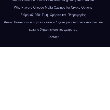
Viagra Generico: Guida Completa per gli Acquirenti Italiani
Why Players Choose Malta Casinos for Crypto Options
Ζιθρομάξ 250: Τιμή, Χρήσεις και Πληροφορίες
Денис Казанский и портал casino-R дают рассмотреть наилучшие
казино Украинского государства
Contact