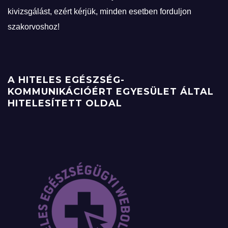
kivizsgálást, ezért kérjük, minden esetben forduljon
szakorvoshoz!
A HITELES EGÉSZSÉG-
KOMMUNIKÁCIÓÉRT EGYESÜLET ÁLTAL
HITELESÍTETT OLDAL