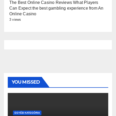
The Best Online Casino Reviews What Players
Can Expect the best gambling experience from An
Online Casino
3 views
YOU MISSED
EGYÉB KATEGÓRIA