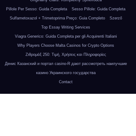
Pillole Per Sesso: Guida Completa
Sesso Pillole: Guida Completa
Sulfametoxazol + Trimetoprima Preço: Guia Completo
Szerző
Top Essay Writing Services
Viagra Generico: Guida Completa per gli Acquirenti Italiani
Why Players Choose Malta Casinos for Crypto Options
Ζιθρομάξ 250: Τιμή, Χρήσεις και Πληροφορίες
Денис Казанский и портал casino-R дают рассмотреть наилучшие
казино Украинского государства
Contact