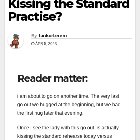
Kissing the Standard
Practise?
By
tankorterem
ÁPR 5, 2023
Reader matter:
i am about to go on another time. The very last
go out we hugged at the beginning, but we had
the first hug later that evening.
Once I see the lady with this go out, is actually
kissing the standard rehearse today versus