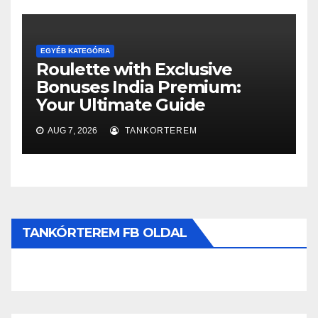
EGYÉB KATEGÓRIA
Roulette with Exclusive
Bonuses India Premium:
Your Ultimate Guide
AUG 7, 2026
TANKORTEREM
TANKÓRTEREM FB OLDAL