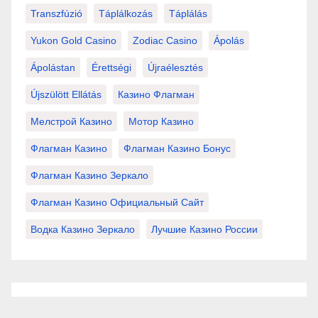
Transzfúzió
Táplálkozás
Táplálás
Yukon Gold Casino
Zodiac Casino
Ápolás
Ápolástan
Érettségi
Újraélesztés
Újszülött Ellátás
Казино Флагман
Мелстрой Казино
Мотор Казино
Флагман Казино
Флагман Казино Бонус
Флагман Казино Зеркало
Флагман Казино Официальный Сайт
Водка Казино Зеркало
Лучшие Казино России