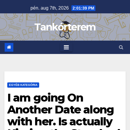
Skip
pén. aug 7th, 2026
2:01:39 PM
to
content
Tankórterem
EGYÉB KATEGÓRIA
I am going On
Another Date along
with her. Is actually