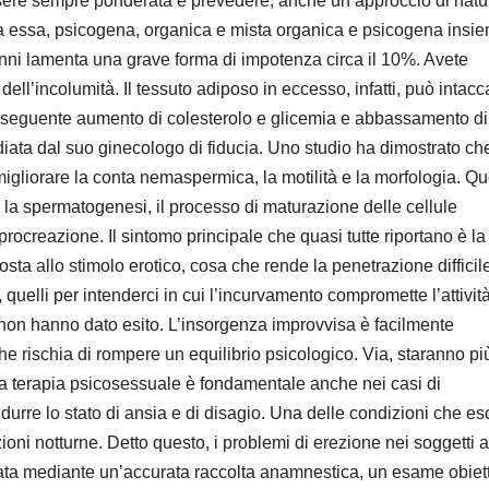
ssere sempre ponderata e prevedere, anche un approccio di natu
a essa, psicogena, organica e mista organica e psicogena insi
 anni lamenta una grave forma di impotenza circa il 10%. Avete
ell’incolumità. Il tessuto adiposo in eccesso, infatti, può intacc
conseguente aumento di colesterolo e glicemia e abbassamento di
iata dal suo ginecologo di fiducia. Uno studio ha dimostrato che
gliorare la conta nemaspermica, la motilità e la morfologia. Q
 la spermatogenesi, il processo di maturazione delle cellule
procreazione. Il sintomo principale che quasi tutte riportano è la
osta allo stimolo erotico, cosa che rende la penetrazione difficil
, quelli per intenderci in cui l’incurvamento compromette l’attivit
on hanno dato esito. L’insorgenza improvvisa è facilmente
e rischia di rompere un equilibrio psicologico. Via, staranno pi
la terapia psicosessuale è fondamentale anche nei casi di
idurre lo stato di ansia e di disagio. Una delle condizioni che e
oni notturne. Detto questo, i problemi di erezione nei soggetti a
tuata mediante un’accurata raccolta anamnestica, un esame obiet