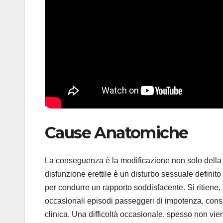
Cause Anatomiche
La conseguenza è la modificazione non solo della v
disfunzione erettile è un disturbo sessuale defini
per condurre un rapporto soddisfacente. Si ritiene,
occasionali episodi passeggeri di impotenza, consi
clinica. Una difficoltà occasionale, spesso non vie