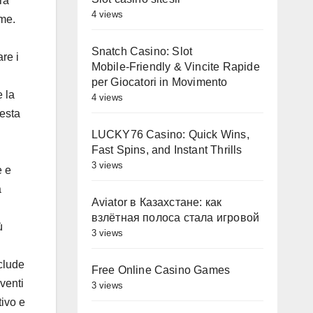
ra
4 views
eme.
Snatch Casino: Slot
are i
Mobile‑Friendly & Vincite Rapide
per Giocatori in Movimento
 la
4 views
uesta
LUCKY76 Casino: Quick Wins,
Fast Spins, and Instant Thrills
3 views
e e
à
Aviator в Казахстане: как
взлётная полоса стала игровой
ù
3 views
sclude
Free Online Casino Games
venti
3 views
tivo e