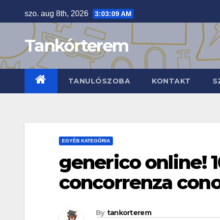
Skip
szo. aug 8th, 2026
3:03:10 AM
to
content
Tankórterem
TANULÓSZOBA
KONTAKT
S
EGYÉB KATEGÓRIA
generico online! 1
concorrenza cono
By
tankorterem