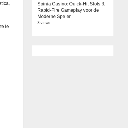
tica,
Spinia Casino: Quick‑Hit Slots &
Rapid‑Fire Gameplay voor de
Moderne Speler
3 views
te le