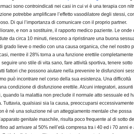
rmaci sono controindicati nei casi in cui vi è una terapia con nitr
zione potrebbe amplificare l’effetto vasodilatore degli stessi, co
o. Di qui l’importanza di comunicare con il proprio partner.
iorare, e non a sostituire, il rapporto medico paziente. Le onde 
dute da circa 10 minuti, riescono a ripristinare una buona sessua
le di grado lieve o medio con una causa organica, che nel nostro
i casi, mentre il 28% torna a una funzione erettile completamente
 seguire uno stile di vita sano, fare attività sportiva, tenere sotto
utti fattori che possono aiutare nella prevenire le disfunzioni ses
mo può incontrare nel corso della sua esistenza. Una difficoltà
 condizione di disfunzione erettile. Alcuni integratori, assunti
ali, quando la malattia non preclude il normale atto sessuale ed 
a. Tuttavia, qualsiasi sia la causa, preoccuparsi eccessivamente
non è né una soluzione né un atteggiamento mentale che possa
l’apparato genitale maschile, risulta poco frequente al di sotto de
no ad arrivare al 50% nell’età compresa tra i 40 ed i 70 anni e 