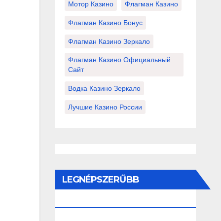
Мотор Казино
Флагман Казино
Флагман Казино Бонус
Флагман Казино Зеркало
Флагман Казино Официальный
Сайт
Водка Казино Зеркало
Лучшие Казино России
LEGNÉPSZERŰBB
BEJEGYZÉSEK ÉS OLDALAK