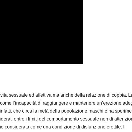
ita sessuale ed affettiva ma anche della relazione di coppia. L
to come l’incapacità di raggiungere e mantenere un’erezione ade
 infatti, che circa la metà della popolazione maschile ha sperime
derati entro i limiti del comportamento sessuale non di attenzio
ne considerata come una condizione di disfunzione erettile. Il