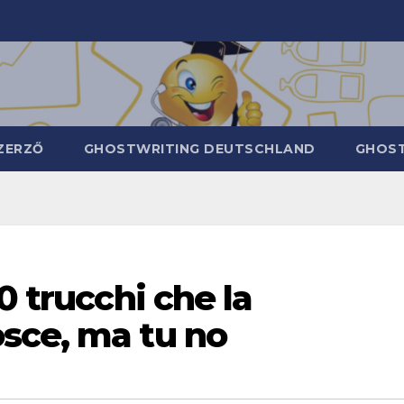
ZERZŐ
GHOSTWRITING DEUTSCHLAND
GHOST
0 trucchi che la
sce, ma tu no