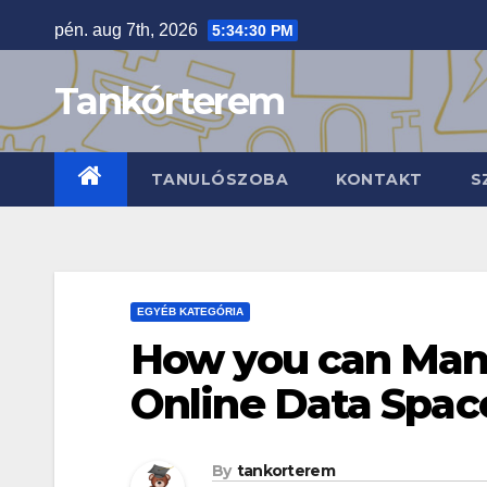
Skip
pén. aug 7th, 2026
5:34:31 PM
to
content
Tankórterem
TANULÓSZOBA
KONTAKT
S
EGYÉB KATEGÓRIA
How you can Man
Online Data Spac
By
tankorterem