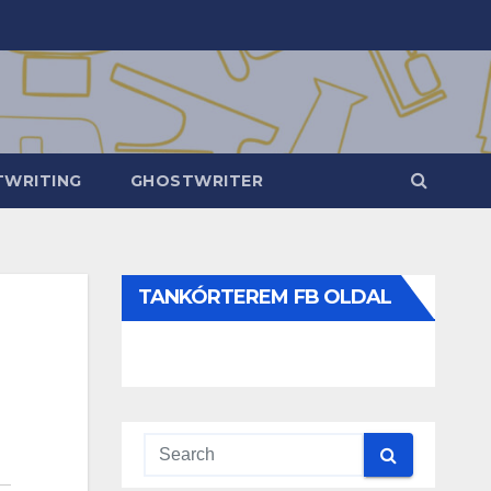
WRITING
GHOSTWRITER
TANKÓRTEREM FB OLDAL