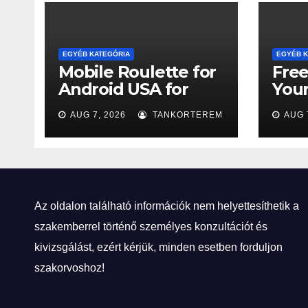
EGYÉB KATEGÓRIA
EGYÉB K
Mobile Roulette for
Free
Android USA for
You
Newcomers
Tick
AUG 7, 2026
TANKORTEREM
AUG 
Win
Az oldalon található információk nem helyettesíthetik a
szakemberrel történő személyes konzultációt és
kivizsgálást, ezért kérjük, minden esetben forduljon
szakorvoshoz!