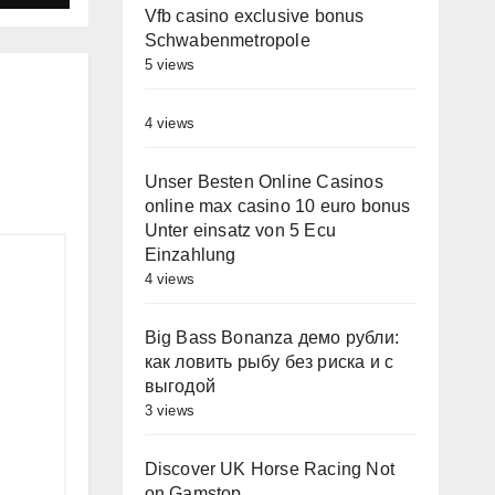
Vfb casino exclusive bonus
Schwabenmetropole
5 views
4 views
Unser Besten Online Casinos
online max casino 10 euro bonus
Unter einsatz von 5 Ecu
Einzahlung
4 views
Big Bass Bonanza демо рубли:
как ловить рыбу без риска и с
выгодой
3 views
Discover UK Horse Racing Not
on Gamstop