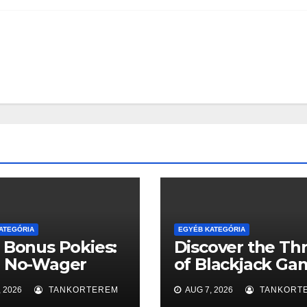
ATEGÓRIA
EGYÉB KATEGÓRIA
 Bonus Pokies:
Discover the Thri
r No-Wager
of Blackjack Ga
et to the Big
for Fun
 2026
TANKORTEREM
AUG 7, 2026
TANKORT