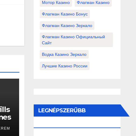
Мотор Казино
Флагман Казино
Флагман Казино Бонус
Флагман Казино Зеркало
Флагман Казино Официальный
Сайт
Водка Казино Зеркало
Лучшие Казино России
lls
LEGNÉPSZERŰBB
mes
BEJEGYZÉSEK ÉS OLDALAK
EREM