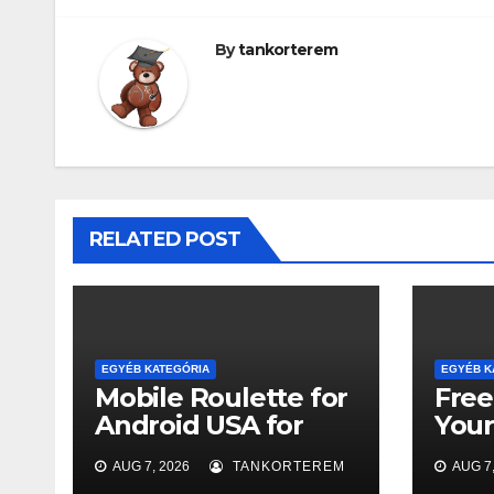
By
tankorterem
RELATED POST
EGYÉB KATEGÓRIA
EGYÉB K
Mobile Roulette for
Free
Android USA for
You
Newcomers
Tick
AUG 7, 2026
TANKORTEREM
AUG 7,
Win