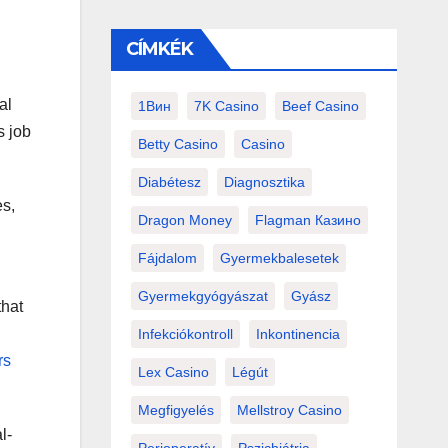
CÍMKÉK
al
1Вин
7K Casino
Beef Casino
s job
Betty Casino
Casino
Diabétesz
Diagnosztika
es,
Dragon Money
Flagman Казино
Fájdalom
Gyermekbalesetek
Gyermekgyógyászat
Gyász
that
Infekciókontroll
Inkontinencia
rs
Lex Casino
Légút
Megfigyelés
Mellstroy Casino
l-