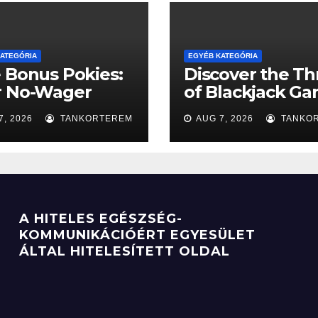
ATEGÓRIA
EGYÉB KATEGÓRIA
 Bonus Pokies:
Discover the Thr
r No-Wager
of Blackjack G
et to the Big
for Fun
7, 2026
TANKORTEREM
AUG 7, 2026
TANKO
A HITELES EGÉSZSÉG-
KOMMUNIKÁCIÓÉRT EGYESÜLET
ÁLTAL HITELESÍTETT OLDAL