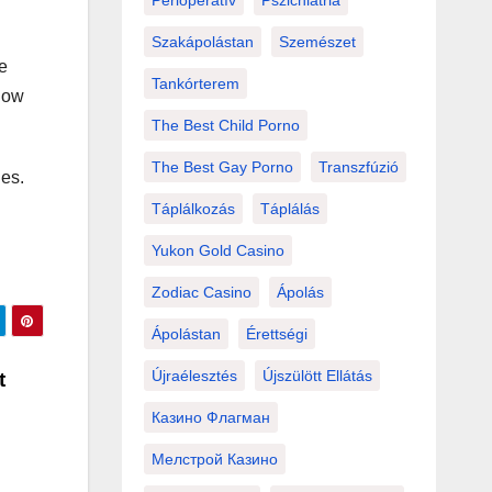
Perioperatív
Pszichiátria
Szakápolástan
Szemészet
e
Tankórterem
llow
The Best Child Porno
The Best Gay Porno
Transzfúzió
les.
Táplálkozás
Táplálás
Yukon Gold Casino
Zodiac Casino
Ápolás
Ápolástan
Érettségi
Újraélesztés
Újszülött Ellátás
t
Казино Флагман
Мелстрой Казино