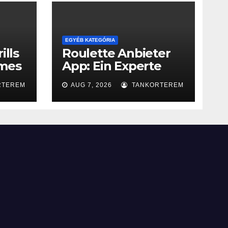
EGYÉB KATEGÓRIA
ills
Roulette Anbieter
ames
App: Ein Experte
Leitfaden
RTEREM
AUG 7, 2026
TANKORTEREM