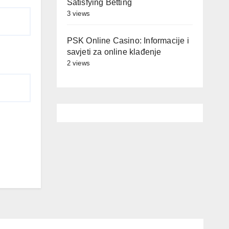
Satisfying Betting
3 views
PSK Online Casino: Informacije i
savjeti za online klađenje
2 views