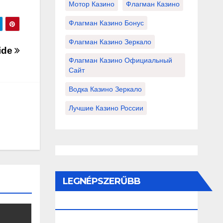
Мотор Казино
Флагман Казино
Флагман Казино Бонус
Флагман Казино Зеркало
uide
Флагман Казино Официальный
Сайт
Водка Казино Зеркало
Лучшие Казино России
LEGNÉPSZERŰBB
BEJEGYZÉSEK ÉS OLDALAK