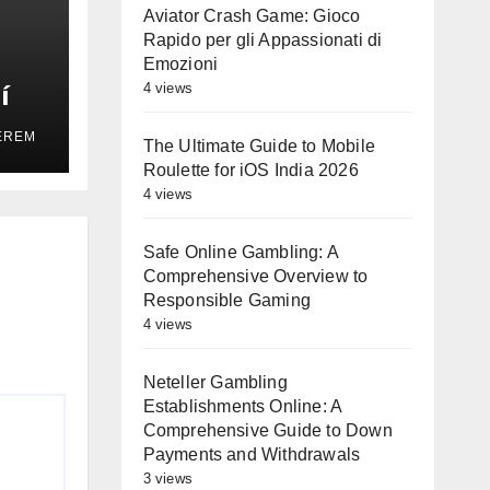
Aviator Crash Game: Gioco
Rapido per gli Appassionati di
Emozioni
í
4 views
EREM
h
The Ultimate Guide to Mobile
Roulette for iOS India 2026
4 views
Safe Online Gambling: A
Comprehensive Overview to
Responsible Gaming
4 views
Neteller Gambling
Establishments Online: A
Comprehensive Guide to Down
Payments and Withdrawals
3 views