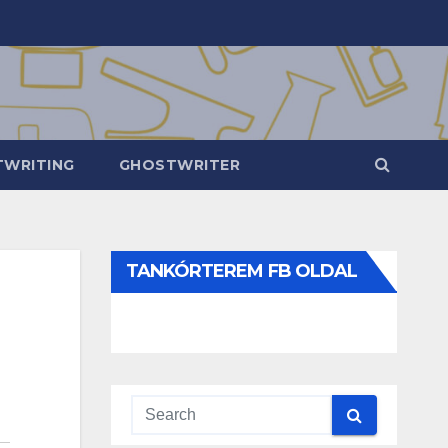
WRITING
GHOSTWRITER
TANKÓRTEREM FB OLDAL