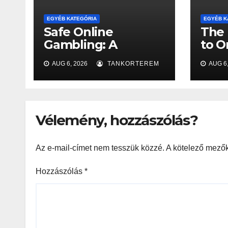
EGYÉB KATEGÓRIA
EGYÉB K
Safe Online
The 
Gambling: A
to O
Comprehensive
Rev
AUG 6, 2026
TANKORTEREM
AUG 6,
Overview to
Responsible
Gaming
Vélemény, hozzászólás?
Az e-mail-címet nem tesszük közzé.
A kötelező mező
Hozzászólás
*