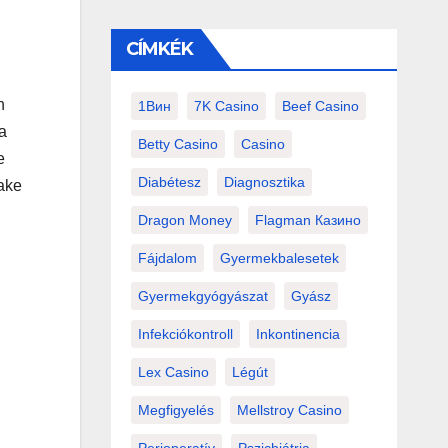
CÍMKÉK
n
1Вин
7K Casino
Beef Casino
a
Betty Casino
Casino
e
Diabétesz
Diagnosztika
Take
Dragon Money
Flagman Казино
Fájdalom
Gyermekbalesetek
Gyermekgyógyászat
Gyász
Infekciókontroll
Inkontinencia
Lex Casino
Légút
Megfigyelés
Mellstroy Casino