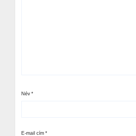
Név
*
E-mail cím
*