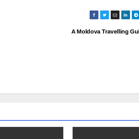
A Moldova Travelling G