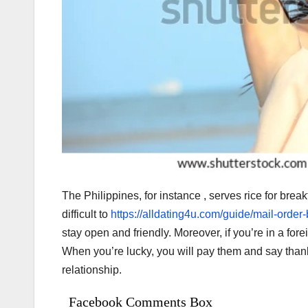
The Philippines, for instance , serves rice for break
difficult to
https://alldating4u.com/guide/mail-order-
stay open and friendly. Moreover, if you’re in a for
When you’re lucky, you will pay them and say thanks
relationship.
Facebook Comments Box