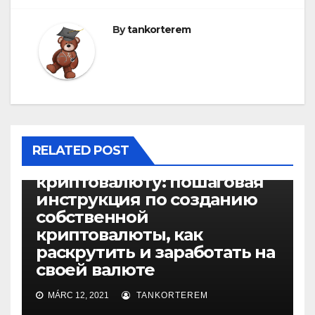
By
tankorterem
ФИНТЕХ
RELATED POST
Как создать свою
криптовалюту: пошаговая
инструкция по созданию
собственной
криптовалюты, как
раскрутить и заработать на
своей валюте
MÁRC 12, 2021
TANKORTEREM