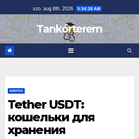
Skip
szo. aug 8th, 2026
5:34:29 AM
to
content
Tankórterem
ФИНТЕХ
Tether USDT:
кошельки для
хранения