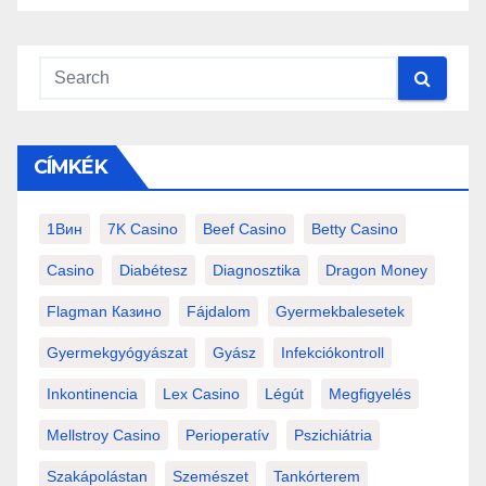
CÍMKÉK
1Вин
7K Casino
Beef Casino
Betty Casino
Casino
Diabétesz
Diagnosztika
Dragon Money
Flagman Казино
Fájdalom
Gyermekbalesetek
Gyermekgyógyászat
Gyász
Infekciókontroll
Inkontinencia
Lex Casino
Légút
Megfigyelés
Mellstroy Casino
Perioperatív
Pszichiátria
Szakápolástan
Szemészet
Tankórterem