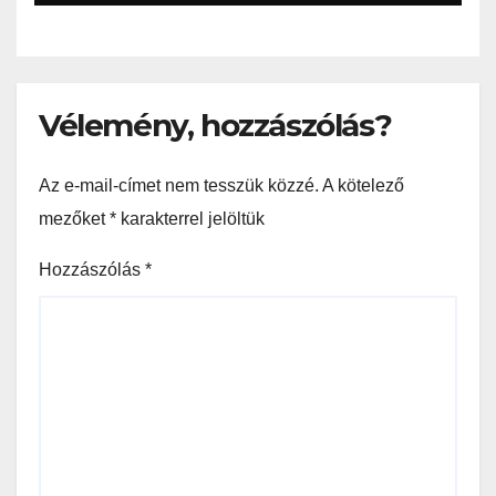
Vélemény, hozzászólás?
Az e-mail-címet nem tesszük közzé.
A kötelező
mezőket
*
karakterrel jelöltük
Hozzászólás
*