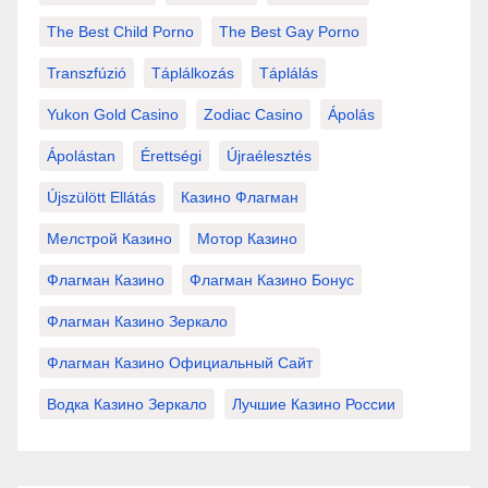
The Best Child Porno
The Best Gay Porno
Transzfúzió
Táplálkozás
Táplálás
Yukon Gold Casino
Zodiac Casino
Ápolás
Ápolástan
Érettségi
Újraélesztés
Újszülött Ellátás
Казино Флагман
Мелстрой Казино
Мотор Казино
Флагман Казино
Флагман Казино Бонус
Флагман Казино Зеркало
Флагман Казино Официальный Сайт
Водка Казино Зеркало
Лучшие Казино России