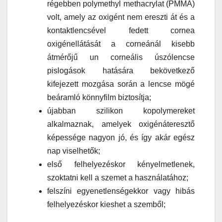
régebben polymethyl methacrylat (PMMA)
volt, amely az oxigént nem ereszti át és a
kontaktlencsével fedett cornea
oxigénellátását a corneánál kisebb
átmérőjű un corneális úszólencse
pislogások hatására bekövetkező
kifejezett mozgása során a lencse mögé
beáramló könnyfilm biztosítja;
újabban szilikon kopolymereket
alkalmaznak, amelyek oxigénáteresztő
képessége nagyon jó, és így akár egész
nap viselhetők;
első felhelyezéskor kényelmetlenek,
szoktatni kell a szemet a használatához;
felszíni egyenetlenségekkor vagy hibás
felhelyezéskor kieshet a szemből;