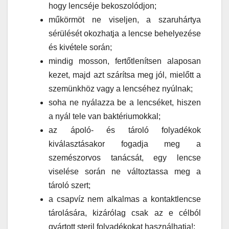
hogy lencséje bekoszolódjon;
műkörmöt ne viseljen, a szaruhártya
sérülését okozhatja a lencse behelyezése
és kivétele során;
mindig mosson, fertőtlenítsen alaposan
kezet, majd azt szárítsa meg jól, mielőtt a
szemünkhöz vagy a lencséhez nyúlnak;
soha ne nyálazza be a lencséket, hiszen
a nyál tele van baktériumokkal;
az ápoló- és tároló folyadékok
kiválasztásakor fogadja meg a
szemészorvos tanácsát, egy lencse
viselése során ne változtassa meg a
tároló szert;
a csapvíz nem alkalmas a kontaktlencse
tárolására, kizárólag csak az e célból
gyártott steril folyadékokat használhatja!;