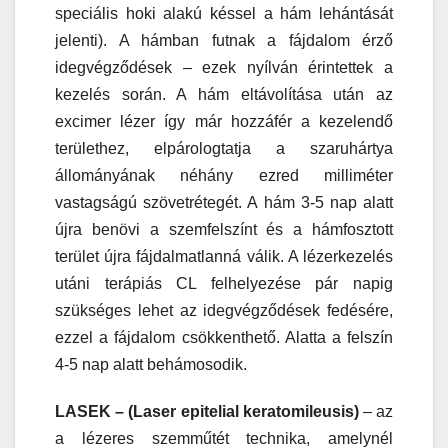
speciális hoki alakú késsel a hám lehántását
jelenti). A hámban futnak a fájdalom érző
idegvégződések – ezek nyílván érintettek a
kezelés során. A hám eltávolítása után az
excimer lézer így már hozzáfér a kezelendő
területhez, elpárologtatja a szaruhártya
állományának néhány ezred milliméter
vastagságú szövetrétegét. A hám 3-5 nap alatt
újra benövi a szemfelszínt és a hámfosztott
terület újra fájdalmatlanná válik. A lézerkezelés
utáni terápiás CL felhelyezése pár napig
szükséges lehet az idegvégződések fedésére,
ezzel a fájdalom csökkenthető. Alatta a felszín
4-5 nap alatt behámosodik.
LASEK – (Laser epitelial keratomileusis)
– az
a lézeres szemműtét technika, amelynél