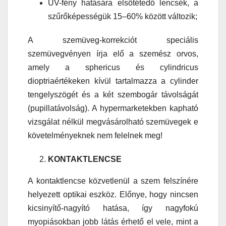
UV-fény hatására elsötétedő lencsék, a
szűrőképességük 15–60% között változik;
A szemüveg-korrekciót speciális
szemüvegvényen írja elő a szemész orvos,
amely a sphericus és cylindricus
dioptriaértékeken kívül tartalmazza a cylinder
tengelyszögét és a két szembogár távolságát
(pupillatávolság). A hypermarketekben kapható
vizsgálat nélkül megvásárolható szemüvegek e
követelményeknek nem felelnek meg!
KONTAKTLENCSE
A kontaktlencse közvetlenül a szem felszínére
helyezett optikai eszköz. Előnye, hogy nincsen
kicsinyítő-nagyító hatása, így nagyfokú
myopiásokban jobb látás érhető el vele, mint a