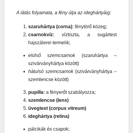
A látás folyamata, a fény útja az ideghártyáig:
szaruhártya (corna):
fénytörő közeg;
csarnokvíz:
víztiszta, a sugártest
hajszálerei termelik;
elülső szemcsarnok
(szaruhártya –
szivárványhártya között)
hátulsó szemcsarnok
(szivárványhártya –
szemlencse között)
pupilla:
a fényerőt szabályozza;
szemlencse (lens)
üvegtest (corpus vitreum)
ideghártya (retina)
pálcikák és csapok;