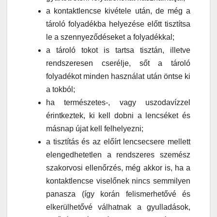
a kontaktlencse kivétele után, de még a
tároló folyadékba helyezése előtt tisztítsa
le a szennyeződéseket a folyadékkal;
a tároló tokot is tartsa tisztán, illetve
rendszeresen cserélje, sőt a tároló
folyadékot minden használat után öntse ki
a tokból;
ha természetes-, vagy uszodavízzel
érintkeztek, ki kell dobni a lencséket és
másnap újat kell felhelyezni;
a tisztítás és az előírt lencsecsere mellett
elengedhetetlen a rendszeres szemész
szakorvosi ellenőrzés, még akkor is, ha a
kontaktlencse viselőnek nincs semmilyen
panasza (így korán felismerhetővé és
elkerülhetővé válhatnak a gyulladások,