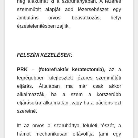
heg alakulhat ki a szaruhártyában. A lézeres
szemműtét alapját adó lézersebészet egy
ambuláns orvosi beavatkozás, helyi
érzéstelenítésben zajlik.
FELSZÍNI KEZELÉSEK:
PRK – (fotorefraktív keratectomia)
, az a
legrégebben kifejlesztett lézeres szemműtéti
eljárás. Általában ma már csak akkor
alkalmazzák, ha a szem a korszerűbb
eljárásokra alkalmatlan ,vagy ha a páciens ezt
szeretné.
Itt az orvos a szaruhártya felületi részét, a
hámot mechanikusan eltávolítja (ami egy