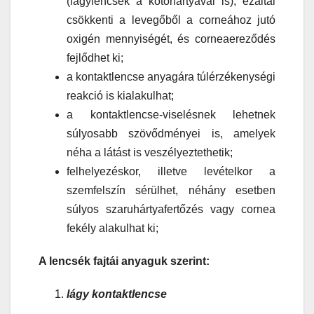
(lágylencsék a kötőhártyával is), ezáltal
csökkenti a levegőből a corneához jutó
oxigén mennyiségét, és corneaereződés
fejlődhet ki;
a kontaktlencse anyagára túlérzékenységi
reakció is kialakulhat;
a kontaktlencse-viselésnek lehetnek
súlyosabb szövődményei is, amelyek
néha a látást is veszélyeztethetik;
felhelyezéskor, illetve levételkor a
szemfelszín sérülhet, néhány esetben
súlyos szaruhártyafertőzés vagy cornea
fekély alakulhat ki;
A lencsék fajtái anyaguk szerint:
lágy kontaktlencse