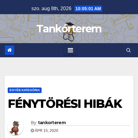
Skip
szo. aug 8th, 2026
10:05:03 AM
to
content
Tankórterem
EGYÉB KATEGÓRIA
FÉNYTÖRÉSI HIBÁK
By
tankorterem
ÁPR 15, 2020