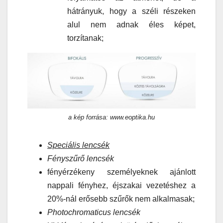
hátrányuk, hogy a széli részeken
alul nem adnak éles képet,
torzítanak;
a kép forrása: www.eoptika.hu
Speciális lencsék
Fényszűrő lencsék
fényérzékeny személyeknek ajánlott
nappali fényhez, éjszakai vezetéshez a
20%-nál erősebb szűrők nem alkalmasak;
Photochromaticus lencsék