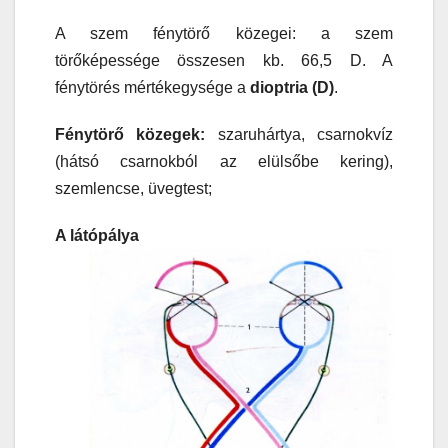
A szem fénytörő közegei: a szem
törőképessége összesen kb. 66,5 D. A
fénytörés mértékegysége a
dioptria (D)
.
Fénytörő közegek:
szaruhártya, csarnokvíz
(hátsó csarnokból az elülsőbe kering),
szemlencse, üvegtest;
A látópálya