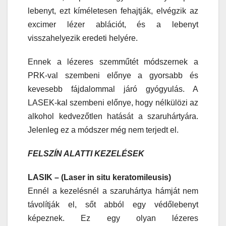
lebenyt, ezt kíméletesen fehajtják, elvégzik az
excimer lézer ablációt, és a lebenyt
visszahelyezik eredeti helyére.
Ennek a lézeres szemműtét módszernek a
PRK-val szembeni előnye a gyorsabb és
kevesebb fájdalommal járó gyógyulás. A
LASEK-kal szembeni előnye, hogy nélkülözi az
alkohol kedvezőtlen hatását a szaruhártyára.
Jelenleg ez a módszer még nem terjedt el.
FELSZÍN ALATTI KEZELÉSEK
LASIK – (Laser in situ keratomileusis)
Ennél a kezelésnél a szaruhártya hámját nem
távolítják el, sőt abból egy védőlebenyt
képeznek. Ez egy olyan lézeres