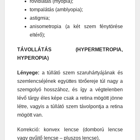
rövidlátás (myopia);
tompalátás (amblyopia);
astigmia;
anisometropia (a két szem fénytörése
eltérő);
TÁVOLLÁTÁS (HYPERMETROPIA,
HYPEROPIA)
Lényege:
a túllátó szem szaruhártyájának és
szemlencséjének együttes törőereje túl nagy a
szemgolyó hosszához, és így a végtelenben
lévő tárgy éles képe csak a retina mögött jönne
létre, vagyis a túllátó szem távolpontja a retina
mögött van.
Korrekció: konvex lencse (domború lencse
vagy gyűjtő lencse – pluszos lencse).