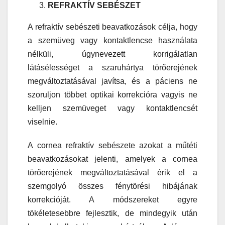
REFRAKTÍV SEBÉSZET
A refraktív sebészeti beavatkozások célja, hogy
a szemüveg vagy kontaktlencse használata
nélküli, úgynevezett korrigálatlan
látásélességet a szaruhártya törőerejének
megváltoztatásával javítsa, és a páciens ne
szoruljon többet optikai korrekcióra vagyis ne
kelljen szemüveget vagy kontaktlencsét
viselnie.
A cornea refraktív sebészete azokat a műtéti
beavatkozásokat jelenti, amelyek a cornea
törőerejének megváltoztatásával érik el a
szemgolyó összes fénytörési hibájának
korrekcióját. A módszereket egyre
tökéletesebbre fejlesztik, de mindegyik után