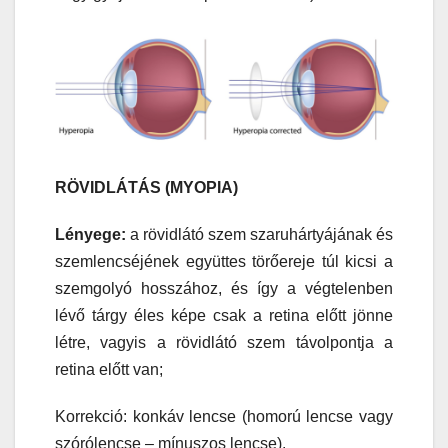
RÖVIDLÁTÁS (MYOPIA)
Lényege:
a rövidlátó szem szaruhártyájának és
szemlencséjének együttes törőereje túl kicsi a
szemgolyó hosszához, és így a végtelenben
lévő tárgy éles képe csak a retina előtt jönne
létre, vagyis a rövidlátó szem távolpontja a
retina előtt van;
Korrekció: konkáv lencse (homorú lencse vagy
szórólencse – mínuszos lencse).