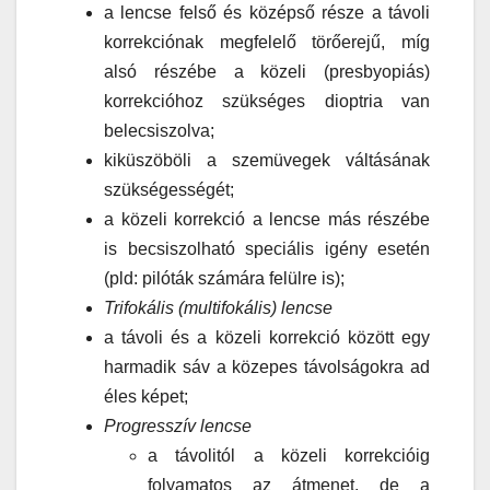
a lencse felső és középső része a távoli
korrekciónak megfelelő törőerejű, míg
alsó részébe a közeli (presbyopiás)
korrekcióhoz szükséges dioptria van
belecsiszolva;
kiküszöböli a szemüvegek váltásának
szükségességét;
a közeli korrekció a lencse más részébe
is becsiszolható speciális igény esetén
(pld: pilóták számára felülre is);
Trifokális (multifokális) lencse
a távoli és a közeli korrekció között egy
harmadik sáv a közepes távolságokra ad
éles képet;
Progresszív lencse
a távolitól a közeli korrekcióig
folyamatos az átmenet, de a