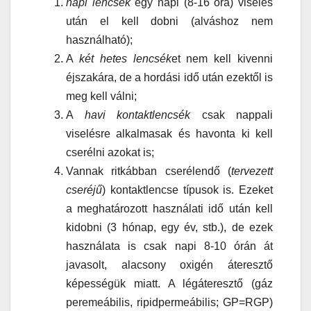
napi lencsék
egy napi (8-16 óra) viselés
után el kell dobni (alváshoz nem
használható);
A
két hetes lencsék
et nem kell kivenni
éjszakára, de a hordási idő után ezektől is
meg kell válni;
A
havi kontaktlencsék
csak nappali
viselésre alkalmasak és havonta ki kell
cserélni azokat is;
Vannak ritkábban cserélendő (
tervezett
cseréjű
) kontaktlencse típusok is. Ezeket
a meghatározott használati idő után kell
kidobni (3 hónap, egy év, stb.), de ezek
használata is csak napi 8-10 órán át
javasolt, alacsony oxigén áteresztő
képességük miatt. A légáteresztő (gáz
peremeábilis, ripidpermeábilis; GP=RGP)