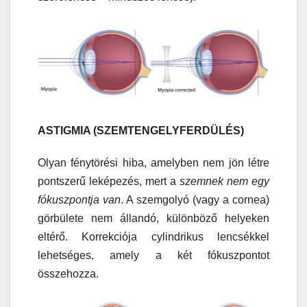
ASTIGMIA (SZEMTENGELYFERDÜLÉS)
Olyan fénytörési hiba, amelyben nem jön létre
pontszerű leképezés, mert a
szemnek nem egy
fókuszpontja van
. A szemgolyó (vagy a cornea)
görbülete nem állandó, különböző helyeken
eltérő. Korrekciója cylindrikus lencsékkel
lehetséges, amely a két fókuszpontot
összehozza.