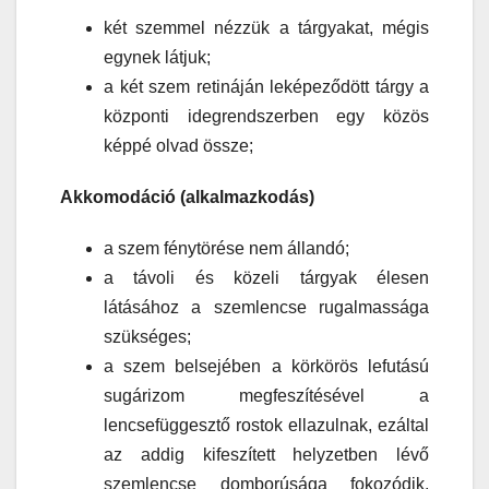
két szemmel nézzük a tárgyakat, mégis
egynek látjuk;
a két szem retináján leképeződött tárgy a
központi idegrendszerben egy közös
képpé olvad össze;
Akkomodáció (alkalmazkodás)
a szem fénytörése nem állandó;
a távoli és közeli tárgyak élesen
látásához a szemlencse rugalmassága
szükséges;
a szem belsejében a körkörös lefutású
sugárizom megfeszítésével a
lencsefüggesztő rostok ellazulnak, ezáltal
az addig kifeszített helyzetben lévő
szemlencse domborúsága fokozódik,