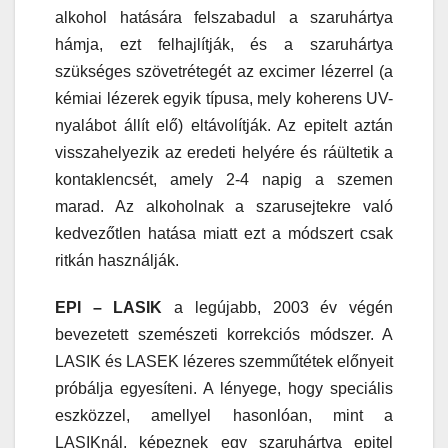
alkohol hatására felszabadul a szaruhártya
hámja, ezt felhajlítják, és a szaruhártya
szükséges szövetrétegét az excimer lézerrel (a
kémiai lézerek egyik típusa, mely koherens UV-
nyalábot állít elő) eltávolítják. Az epitelt aztán
visszahelyezik az eredeti helyére és ráültetik a
kontaklencsét, amely 2-4 napig a szemen
marad. Az alkoholnak a szarusejtekre való
kedvezőtlen hatása miatt ezt a módszert csak
ritkán használják.
EPI – LASIK
a legújabb, 2003 év végén
bevezetett szemészeti korrekciós módszer. A
LASIK és LASEK lézeres szemműtétek előnyeit
próbálja egyesíteni. A lényege, hogy speciális
eszközzel, amellyel hasonlóan, mint a
LASIKnál, képeznek egy szaruhártya epitel