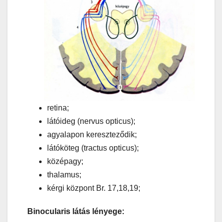
retina;
látóideg (nervus opticus);
agyalapon kereszteződik;
látóköteg (tractus opticus);
középagy;
thalamus;
kérgi központ Br. 17,18,19;
Binocularis látás lényege: