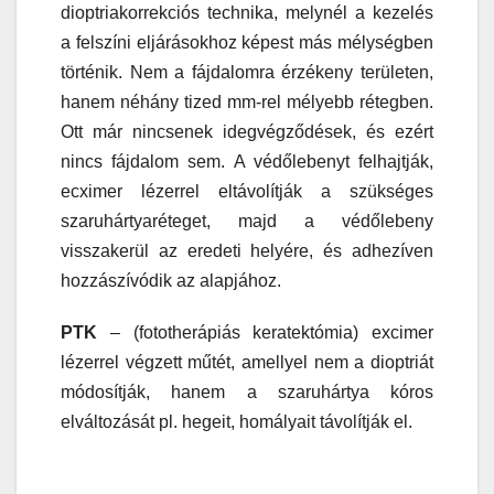
dioptriakorrekciós technika, melynél a kezelés
a felszíni eljárásokhoz képest más mélységben
történik. Nem a fájdalomra érzékeny területen,
hanem néhány tized mm-rel mélyebb rétegben.
Ott már nincsenek idegvégződések, és ezért
nincs fájdalom sem. A védőlebenyt felhajtják,
ecximer lézerrel eltávolítják a szükséges
szaruhártyaréteget, majd a védőlebeny
visszakerül az eredeti helyére, és adhezíven
hozzászívódik az alapjához.
PTK
– (fototherápiás keratektómia) excimer
lézerrel végzett műtét, amellyel nem a dioptriát
módosítják, hanem a szaruhártya kóros
elváltozását pl. hegeit, homályait távolítják el.