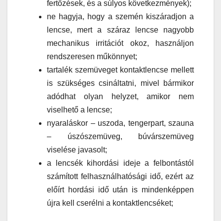
fertőzések, és a súlyos következmények);
ne hagyja, hogy a szemén kiszáradjon a
lencse, mert a száraz lencse nagyobb
mechanikus irritációt okoz, használjon
rendszeresen műkönnyet;
tartalék szemüveget kontaktlencse mellett
is szükséges csináltatni, mivel bármikor
adódhat olyan helyzet, amikor nem
viselhető a lencse;
nyaraláskor – uszoda, tengerpart, szauna
– úszószemüveg, búvárszemüveg
viselése javasolt;
a lencsék kihordási ideje a felbontástól
számított felhasználhatósági idő, ezért az
előírt hordási idő után is mindenképpen
újra kell cserélni a kontaktlencséket;