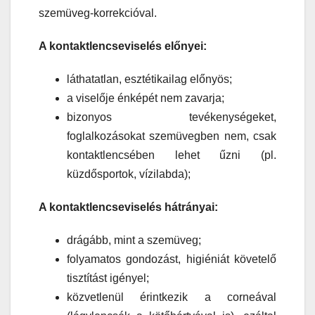
szemüveg-korrekcióval.
A kontaktlencseviselés előnyei:
láthatatlan, esztétikailag előnyös;
a viselője énképét nem zavarja;
bizonyos tevékenységeket,
foglalkozásokat szemüvegben nem, csak
kontaktlencsében lehet űzni (pl.
küzdősportok, vízilabda);
A kontaktlencseviselés hátrányai:
drágább, mint a szemüveg;
folyamatos gondozást, higiéniát követelő
tisztítást igényel;
közvetlenül érintkezik a corneával