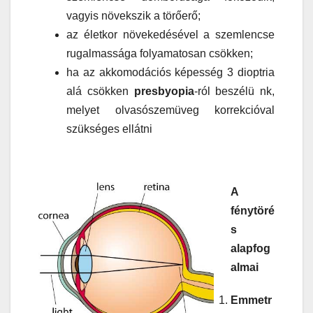
vagyis növekszik a törőerő;
az életkor növekedésével a szemlencse
rugalmassága folyamatosan csökken;
ha az akkomodációs képesség 3 dioptria
alá csökken
presbyopia
-ról beszélü nk,
melyet olvasószemüveg korrekcióval
szükséges ellátni
A
fénytöré
s
alapfog
almai
Emmetr