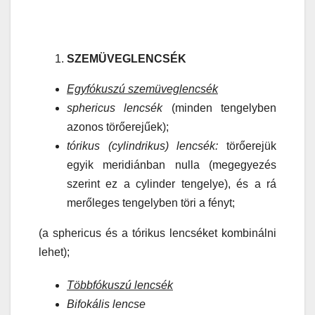
SZEMÜVEGLENCSÉK
Egyfókuszú szemüveglencsék
sphericus lencsék
(minden tengelyben
azonos törőerejűek);
tórikus (cylindrikus) lencsék:
törőerejük
egyik meridiánban nulla (megegyezés
szerint ez a cylinder tengelye), és a rá
merőleges tengelyben töri a fényt;
(a sphericus és a tórikus lencséket kombinálni
lehet);
Többfókuszú lencsék
Bifokális lencse