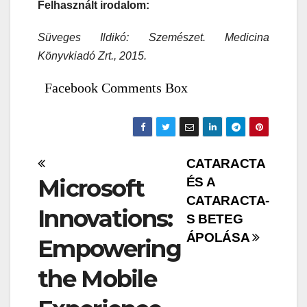
Felhasznált irodalom:
Süveges Ildikó: Szemészet. Medicina
Könyvkiadó Zrt., 2015.
Facebook Comments Box
Bejegyzés
CATARACTA
Microsoft
ÉS A
navigáció
CATARACTA-
Innovations:
S BETEG
ÁPOLÁSA
Empowering
the Mobile