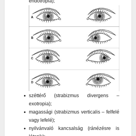
endotropia);
széttérő (strabizmus divergens –
exotropia);
magassági (strabizmus verticalis – felfelé
vagy lefelé);
nyilvánvaló kancsalság (ránézésre is