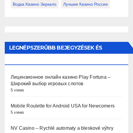
Водка Казино Зеркало
Лучшие Казино России
LEGNÉPSZERŰBB BEJEGYZÉSEK ÉS
OLDALAK
Лицензионное онлайн казино Play Fortuna –
Широкий выбор игровых слотов
5 views
Mobile Roulette for Android USA for Newcomers
5 views
NV Casino – Rychlé automaty a bleskové výhry