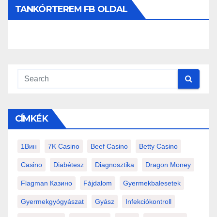
TANKÓRTEREM FB OLDAL
CÍMKÉK
1Вин
7K Casino
Beef Casino
Betty Casino
Casino
Diabétesz
Diagnosztika
Dragon Money
Flagman Казино
Fájdalom
Gyermekbalesetek
Gyermekgyógyászat
Gyász
Infekciókontroll