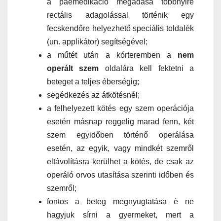
a paemedikáció megadása többnyire
rectális adagolással történik egy
fecskendőre helyezhető speciális toldalék
(un. applikátor) segítségével;
a műtét után a kórteremben a
nem
operált szem
oldalára kell fektetni a
beteget a teljes éberségig;
segédkezés az átkötésnél;
a felhelyezett kötés egy szem operációja
esetén másnap reggelig marad fenn, két
szem egyidőben történő operálása
esetén, az egyik, vagy mindkét szemről
eltávolításra kerülhet a kötés, de csak az
operáló orvos utasítása szerinti időben és
szemről;
fontos a beteg megnyugtatása è ne
hagyjuk sírni a gyermeket, mert a