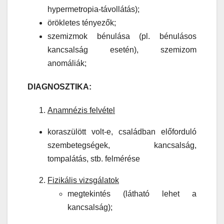
hypermetropia-távollátás);
örökletes tényezők;
szemizmok bénulása (pl. bénulásos
kancsalság esetén), szemizom
anomáliák;
DIAGNOSZTIKA:
Anamnézis felvétel
koraszülött volt-e, családban előforduló
szembetegségek, kancsalság,
tompalátás, stb. felmérése
Fizikális vizsgálatok
megtekintés (látható lehet a
kancsalság);