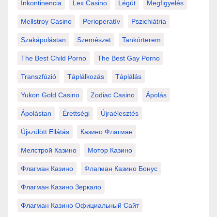
Inkontinencia
Lex Casino
Légút
Megfigyelés
Mellstroy Casino
Perioperatív
Pszichiátria
Szakápolástan
Szemészet
Tankórterem
The Best Child Porno
The Best Gay Porno
Transzfúzió
Táplálkozás
Táplálás
Yukon Gold Casino
Zodiac Casino
Ápolás
Ápolástan
Érettségi
Újraélesztés
Újszülött Ellátás
Казино Флагман
Мелстрой Казино
Мотор Казино
Флагман Казино
Флагман Казино Бонус
Флагман Казино Зеркало
Флагман Казино Официальный Сайт