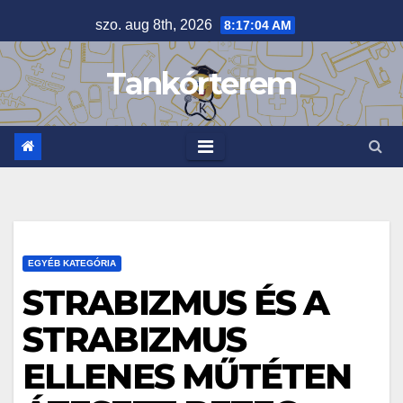
Skip
szo. aug 8th, 2026
8:17:05 AM
to
content
Tankórterem
EGYÉB KATEGÓRIA
STRABIZMUS ÉS A
STRABIZMUS
ELLENES MŰTÉTEN