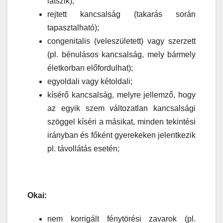
látszik);
rejtett kancsalság (takarás során
tapasztalható);
congenitalis (veleszületett) vagy szerzett
(pl. bénulásos kancsalság, mely bármely
életkorban előfordulhat);
egyoldali vagy kétoldali;
kísérő kancsalság, melyre jellemző, hogy
az egyik szem változatlan kancsalsági
szöggel kíséri a másikat, minden tekintési
irányban és főként gyerekeken jelentkezik
pl. távollátás esetén;
Okai:
nem korrigált fénytörési zavarok (pl.