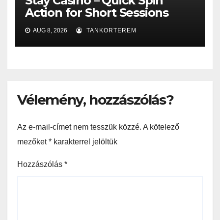
Stay Casino – Quick Spin
Action for Short Sessions
AUG 8, 2026
TANKORTEREM
Vélemény, hozzászólás?
Az e-mail-címet nem tesszük közzé.
A kötelező
mezőket
*
karakterrel jelöltük
Hozzászólás
*