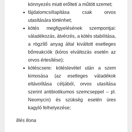
könnyezés miatt erőlteti a műtött szemet;
fájdalomcsillapítása csak orvos
utasítására történhet;
kötés megfigyelésének szempontjai:
váladékozás, átvérzés, a kötés stabilitása,
a rögzítő anyag által kiváltott esetleges
bőrreakciók (kóros elváltozás esetén az
orvos értesítése);
kötéscsere: kötéslevétel után a szem
kimosása (az esetleges váladékok
eltávolítása céljából, orvos utasítása
szerint antibiotikumos szemcseppel – pl.
Neomycin) és szükség esetén üres
kagyló felhelyezése;
Illés Ilona