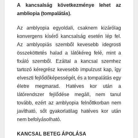
A kancsalság következménye lehet az
ambliopia (tompalátás).
Az amblyopia egyoldali, csaknem kizárólag
konvergens kísérő kancsalság esetén lép fel.
Az amblyopiás szemből kevesebb idegrosti
összeköttetés halad a látókéreg felé, mint a
fixáló szemből. Ezáltal a kancsal szemhez
tartozó kéregrész kevesebb impulzust kap, így
elveszti fejlődőképességét, és a tompalátás egy
életre megmarad. Hatéves kor után a
látórendszer fejlődése megáll, nem tanul
tovább, ezért az amblyopia felnőttkorban nem
javítható, sőt gyakorlatilag hatéves kor után
nem befolyásolható.
KANCSAL BETEG ÁPOLÁSA