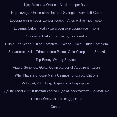
Kjøp Vidalista Online – Alt du trenger å vite
Köp Lovegra Online utan Recept i Sverige – Komplett Guide
Lovegra online kopen zonder recept – Alles wat je moet weten
Lovegra: Celovit vodnik za slovenske uporabnice
none
Originálny Cialis: Komplexný Sprievodca
Pillole Per Sesso: Guida Completa
Sesso Pillole: Guida Completa
Sulfametoxazol + Trimetoprima Preço: Guia Completo
Szerző
Top Essay Writing Services
Viagra Generico: Guida Completa per gli Acquirenti Italiani
Why Players Choose Malta Casinos for Crypto Options
Ζιθρομάξ 250: Τιμή, Χρήσεις και Πληροφορίες
Денис Казанский и портал casino-R дают рассмотреть наилучшие
казино Украинского государства
Contact