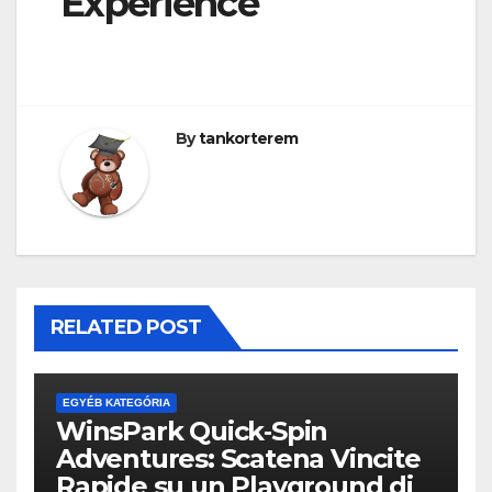
Experience
By
tankorterem
RELATED POST
EGYÉB KATEGÓRIA
WinsPark Quick‑Spin
Adventures: Scatena Vincite
Rapide su un Playground di