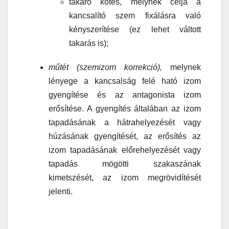
takaró kötés, melynek célja a
kancsalító szem fixálásra való
kényszerítése (ez lehet váltott
takarás is);
műtét (szemizom korrekció),
melynek
lényege a kancsalság felé ható izom
gyengítése és az antagonista izom
erősítése. A gyengítés általában az izom
tapadásának a hátrahelyezését vagy
húzásának gyengítését, az erősítés az
izom tapadásának előrehelyezését vagy
tapadás mögötti szakaszának
kimetszését, az izom megrövidítését
jelenti.