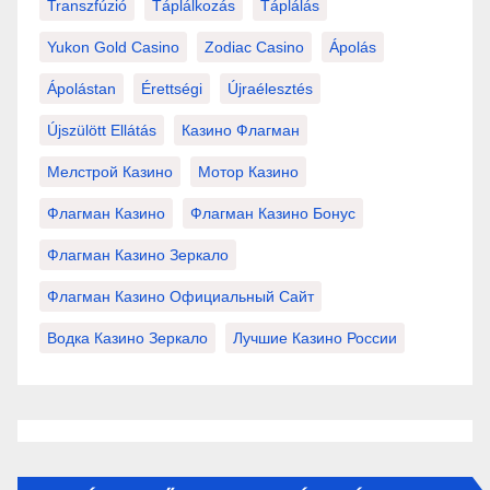
Transzfúzió
Táplálkozás
Táplálás
Yukon Gold Casino
Zodiac Casino
Ápolás
Ápolástan
Érettségi
Újraélesztés
Újszülött Ellátás
Казино Флагман
Мелстрой Казино
Мотор Казино
Флагман Казино
Флагман Казино Бонус
Флагман Казино Зеркало
Флагман Казино Официальный Сайт
Водка Казино Зеркало
Лучшие Казино России