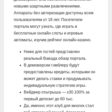
новыми азартными развлечениями.
Аппараты без авторизации доступны всем
пользователям от 18 лет. Посетители
портала могут узнать, где играть в
бесплатные онлайн слоты и игровые
автоматы, изучив рейтинг онлайн-казино.
Ниже для гостей представлен
реальный Вавада обзор портала.
В демоверсии гэмблеру будут
предоставлены кредиты, которыми он
может делать ставки и продумывать
индивидуальную стратегию игры.
Вейджер отыгрыша — х30.100% за
первый депозит до 60 тыс.
Да, именно этот клуб для многих стал