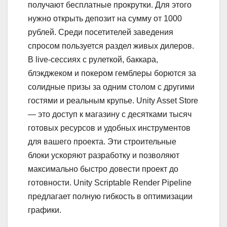
получают бесплатные прокрутки. Для этого
нужно открыть депозит на сумму от 1000
рублей. Среди посетителей заведения
спросом пользуется раздел живых дилеров.
В live-сессиях с рулеткой, баккара,
блэкджеком и покером гемблеры борются за
солидные призы за одним столом с другими
гостями и реальным крупье. Unity Asset Store
— это доступ к магазину с десятками тысяч
готовых ресурсов и удобных инструментов
для вашего проекта. Эти строительные
блоки ускоряют разработку и позволяют
максимально быстро довести проект до
готовности. Unity Scriptable Render Pipeline
предлагает полную гибкость в оптимизации
графики.