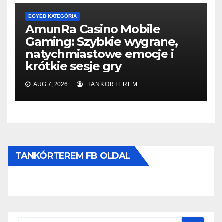
EGYÉB KATEGÓRIA
AmunRa Casino Mobile
Gaming: Szybkie wygrane,
natychmiastowe emocje i
krótkie sesje gry
AUG 7, 2026
TANKORTEREM
TANKÓRTEREM FB OLDAL