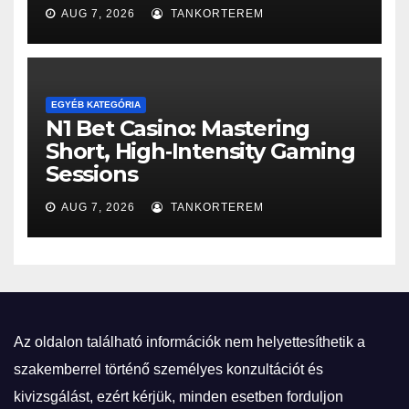
AUG 7, 2026
TANKORTEREM
EGYÉB KATEGÓRIA
N1 Bet Casino: Mastering
Short, High‑Intensity Gaming
Sessions
AUG 7, 2026
TANKORTEREM
Az oldalon található információk nem helyettesíthetik a
szakemberrel történő személyes konzultációt és
kivizsgálást, ezért kérjük, minden esetben forduljon