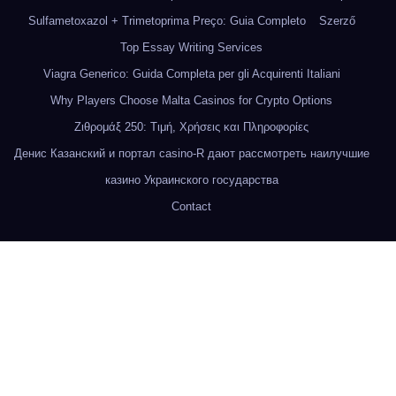
Sulfametoxazol + Trimetoprima Preço: Guia Completo
Szerző
Top Essay Writing Services
Viagra Generico: Guida Completa per gli Acquirenti Italiani
Why Players Choose Malta Casinos for Crypto Options
Ζιθρομάξ 250: Τιμή, Χρήσεις και Πληροφορίες
Денис Казанский и портал casino-R дают рассмотреть наилучшие
казино Украинского государства
Contact