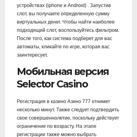
устройствах (iphone и Android) . Запустив
слот, вы получаете определенную сумму
виртуальных денег. Чтобы найти наиболее
подходящий слот, воспользуйтесь фильтром.
После того, как система подберет для вас
автоматы, кликайте по игре, которая вас
заинтересует.
Мобильная версия
Selector Casino
Регистрация в казино Азино 777 отнимет
несколько минут. Также следует подтвердить
свое совершеннолетие, поскольку действует
ограничение по возрасту. На этапе
регистрации также можно выбрать