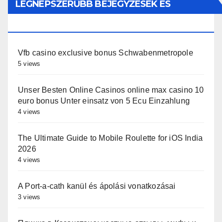
LEGNÉPSZERŰBB BEJEGYZÉSEK ÉS
OLDALAK
Vfb casino exclusive bonus Schwabenmetropole
5 views
Unser Besten Online Casinos online max casino 10
euro bonus Unter einsatz von 5 Ecu Einzahlung
4 views
The Ultimate Guide to Mobile Roulette for iOS India
2026
4 views
A Port-a-cath kanül és ápolási vonatkozásai
3 views