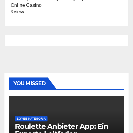
Online Casino
3 views
YOU MISSED
EGYÉB KATEGÓRIA
Roulette Anbieter App: Ein