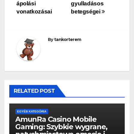
ápolási
gyulladásos
navigáció
vonatkozásai
betegségei
By
tankorterem
RELATED POST
EGYÉB KATEGÓRIA
AmunRa Casino Mobile
Gaming: Szybkie wygrane,