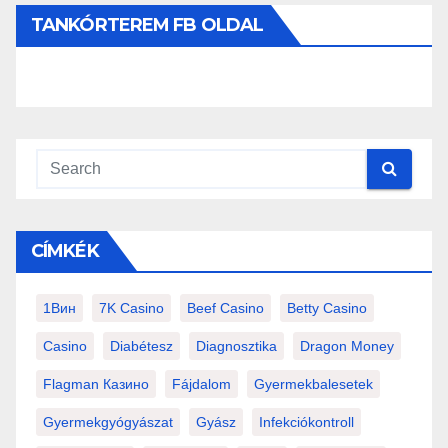
TANKÓRTEREM FB OLDAL
CÍMKÉK
1Вин
7K Casino
Beef Casino
Betty Casino
Casino
Diabétesz
Diagnosztika
Dragon Money
Flagman Казино
Fájdalom
Gyermekbalesetek
Gyermekgyógyászat
Gyász
Infekciókontroll