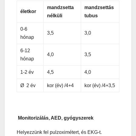
mandzsetta
mandzsettás
életkor
nélküli
tubus
0-6
3,5
3,0
hónap
6-12
4,0
3,5
hónap
1-2 év
4,5
4,0
Ø 2 év
kor (év) /4+4
kor (év) /4+3,5
Monitorizálás, AED, gyógyszerek
Helyezzünk fel pulzoximétert, és EKG-t.