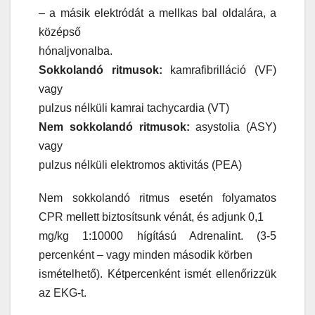
– a másik elektródát a mellkas bal oldalára, a
középső
hónaljvonalba.
Sokkolandó ritmusok:
kamrafibrilláció (VF)
vagy
pulzus nélküli kamrai tachycardia (VT)
Nem sokkolandó ritmusok:
asystolia (ASY)
vagy
pulzus nélküli elektromos aktivitás (PEA)
Nem sokkolandó ritmus esetén folyamatos
CPR mellett biztosítsunk vénát, és adjunk 0,1
mg/kg 1:10000 hígítású Adrenalint. (3-5
percenként – vagy minden második körben
ismételhető). Kétpercenként ismét ellenőrizzük
az EKG-t.