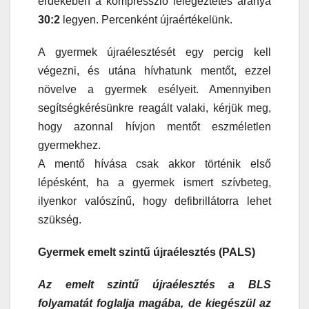
érdekében a kompresszió lélegeztetés aránya
30:2
legyen. Percenként újraértékelünk.
A gyermek újraélesztését egy percig kell
végezni, és utána hívhatunk mentőt, ezzel
növelve a gyermek esélyeit. Amennyiben
segítségkérésünkre reagált valaki, kérjük meg,
hogy azonnal hívjon mentőt eszméletlen
gyermekhez.
A mentő hívása csak akkor történik első
lépésként, ha a gyermek ismert szívbeteg,
ilyenkor valószínű, hogy defibrillátorra lehet
szükség.
Gyermek emelt szintű újraélesztés (PALS)
Az emelt szintű újraélesztés a BLS
folyamatát foglalja magába, de kiegészül az