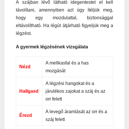
A szájban lévő látható idegentestet el kell
távolítani, amennyiben azt úgy ítéljük meg,
hogy egy mozdulattal, biztonsággal
eltávolítható. Ha légút átjárható figyeljük meg a
légzést.
A gyermek légzésének vizsgálata
A mellkasfal és a has
Nézd
mozgását
A légzési hangokat és a
Hallgasd
járulékos zajokat a száj és az
orr felett
A levegő áramlását az orr és a
Érezd
száj felett