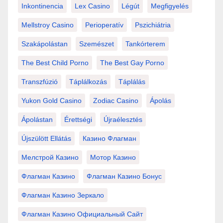
Inkontinencia
Lex Casino
Légút
Megfigyelés
Mellstroy Casino
Perioperatív
Pszichiátria
Szakápolástan
Szemészet
Tankórterem
The Best Child Porno
The Best Gay Porno
Transzfúzió
Táplálkozás
Táplálás
Yukon Gold Casino
Zodiac Casino
Ápolás
Ápolástan
Érettségi
Újraélesztés
Újszülött Ellátás
Казино Флагман
Мелстрой Казино
Мотор Казино
Флагман Казино
Флагман Казино Бонус
Флагман Казино Зеркало
Флагман Казино Официальный Сайт