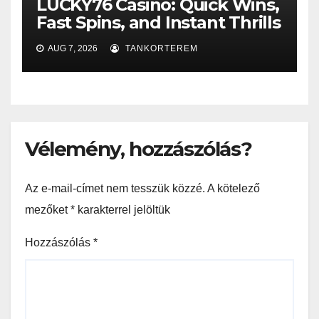
LUCKY76 Casino: Quick Wins,
Fast Spins, and Instant Thrills
AUG 7, 2026
TANKORTEREM
Vélemény, hozzászólás?
Az e-mail-címet nem tesszük közzé.
A kötelező
mezőket
*
karakterrel jelöltük
Hozzászólás
*