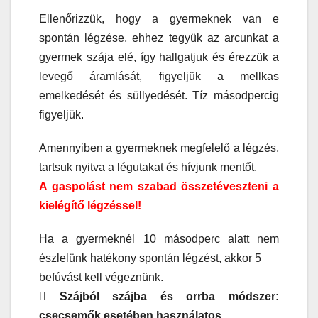
Ellenőrizzük, hogy a gyermeknek van e
spontán légzése, ehhez tegyük az arcunkat a
gyermek szája elé, így hallgatjuk és érezzük a
levegő áramlását, figyeljük a mellkas
emelkedését és süllyedését. Tíz másodpercig
figyeljük.
Amennyiben a gyermeknek megfelelő a légzés,
tartsuk nyitva a légutakat és hívjunk mentőt.
A gaspolást nem szabad összetéveszteni a
kielégítő légzéssel!
Ha a gyermeknél 10 másodperc alatt nem
észlelünk hatékony spontán légzést, akkor 5
befúvást kell végeznünk.
 Szájból szájba és orrba módszer:
csecsemők esetében használatos