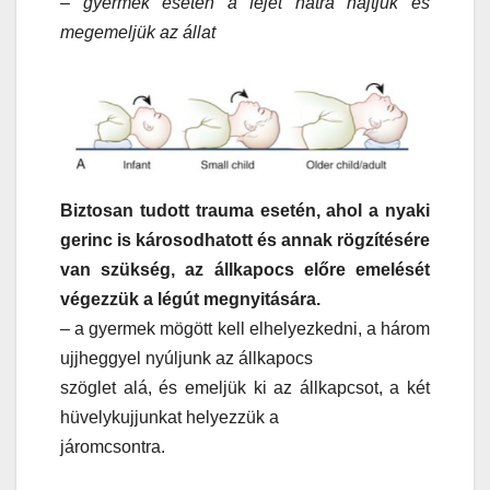
– gyermek esetén a fejet hátra hajtjuk és
megemeljük az állat
Biztosan tudott trauma esetén, ahol a nyaki
gerinc is károsodhatott és annak rögzítésére
van szükség, az állkapocs előre emelését
végezzük a légút megnyitására.
– a gyermek mögött kell elhelyezkedni, a három
ujjheggyel nyúljunk az állkapocs
szöglet alá, és emeljük ki az állkapcsot, a két
hüvelykujjunkat helyezzük a
járomcsontra.