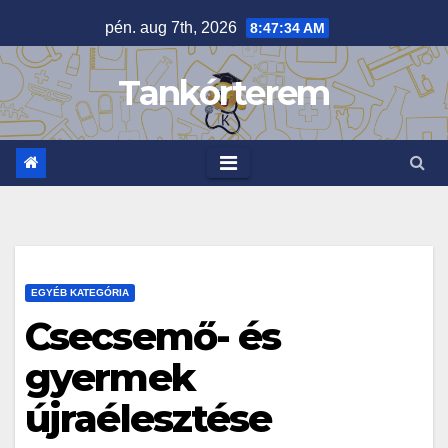
Skip
pén. aug 7th, 2026
8:47:35 AM
to
content
Tankórterem
EGYÉB KATEGÓRIA
Csecsemő- és
gyermek
újraélesztése