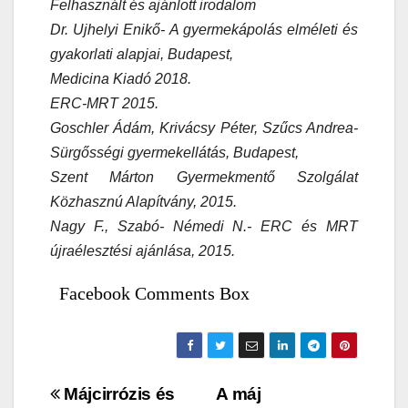
Felhasznált és ajánlott irodalom
Dr. Ujhelyi Enikő- A gyermekápolás elméleti és
gyakorlati alapjai, Budapest,
Medicina Kiadó 2018.
ERC-MRT 2015.
Goschler Ádám, Krivácsy Péter, Szűcs Andrea-
Sürgősségi gyermekellátás, Budapest,
Szent Márton Gyermekmentő Szolgálat
Közhasznú Alapítvány, 2015.
Nagy F., Szabó- Némedi N.- ERC és MRT
újraélesztési ajánlása, 2015.
Facebook Comments Box
Bejegyzés
Májcirrózis és
A máj