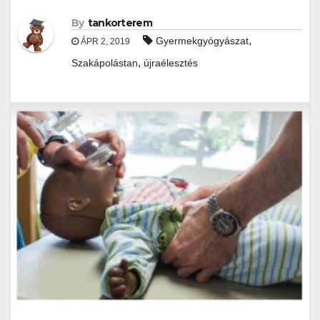
By
tankorterem
,
Gyermekgyógyászat
ÁPR 2, 2019
,
Szakápolástan
újraélesztés