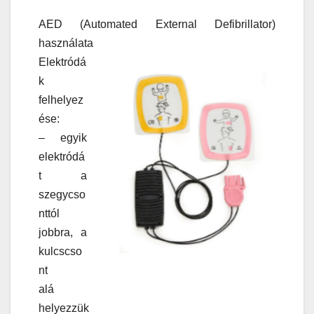
AED (Automated External Defibrillator)
használata
Elektródá
k
felhelyez
ése:
– egyik
elektródá
t a
szegycso
nttól
jobbra, a
kulcscso
nt
alá
helyezzük