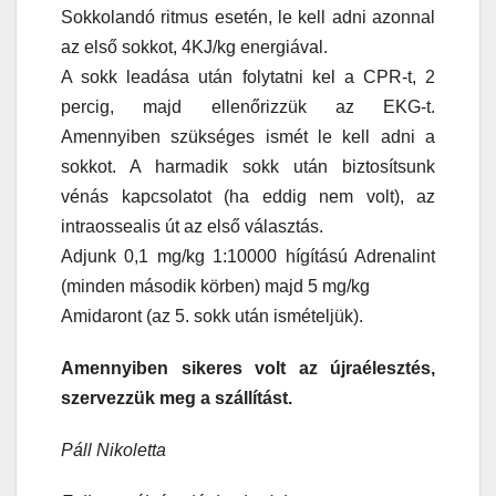
Sokkolandó ritmus esetén, le kell adni azonnal
az első sokkot, 4KJ/kg energiával.
A sokk leadása után folytatni kel a CPR-t, 2
percig, majd ellenőrizzük az EKG-t.
Amennyiben szükséges ismét le kell adni a
sokkot. A harmadik sokk után biztosítsunk
vénás kapcsolatot (ha eddig nem volt), az
intraossealis út az első választás.
Adjunk 0,1 mg/kg 1:10000 hígítású Adrenalint
(minden második körben) majd 5 mg/kg
Amidaront (az 5. sokk után ismételjük).
Amennyiben sikeres volt az újraélesztés,
szervezzük meg a szállítást.
Páll Nikoletta