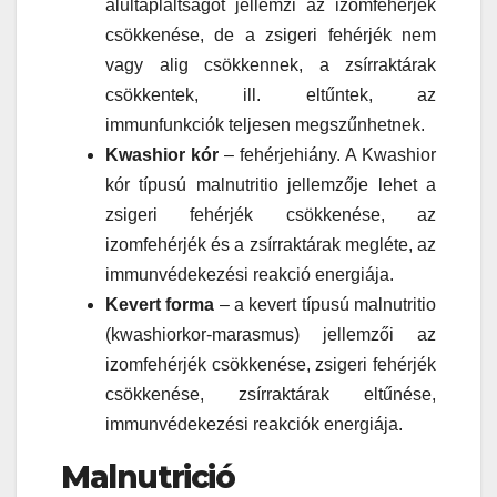
alultápláltságot jellemzi az izomfehérjék
csökkenése, de a zsigeri fehérjék nem
vagy alig csökkennek, a zsírraktárak
csökkentek, ill. eltűntek, az
immunfunkciók teljesen megszűnhetnek.
Kwashior kór
– fehérjehiány. A Kwashior
kór típusú malnutritio jellemzője lehet a
zsigeri fehérjék csökkenése, az
izomfehérjék és a zsírraktárak megléte, az
immunvédekezési reakció energiája.
Kevert forma
– a kevert típusú malnutritio
(kwashiorkor-marasmus) jellemzői az
izomfehérjék csökkenése, zsigeri fehérjék
csökkenése, zsírraktárak eltűnése,
immunvédekezési reakciók energiája.
Malnutrició