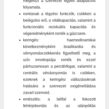
megelőzi a szervezet egyéb adaptációs
folyamata.
romlanak a légzési funkciók, csökken a
belégzési erő, a vitálkapacitás, valamint a
funkcionális reziduális kapacitás és
végeredményként romlik a gázcsere.
keringés: haemodinamikai
következményként bradikardia és
vérnyomáscsökkenés figyelhető meg, a
szív innotropiája romlik és ezzel
párhuzamosan a perctérfogat, valamint a
centrális vénásnyomás is csökken,
ezeknek a keringési változásoknak
hatására a szervezet oxigénellátása
zavart szenved.
emésztés: a bélfal a fokozott
fehérjebontás és az utánpótlás