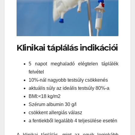
Klinikai táplálás indikációi
5 napot meghaladó elégtelen táplálék
felvétel
10%-nál nagyobb testsúly csökkenés
aktuális súly az ideális testsúly 80%-a
BMI:<18 kg/m2
Szérum albumin 30 g/l
csökkent allergiás válasz
a fentiekből legalább 4 teljesülése esetén
A klinikai táplálás, mint az egyik leginkább