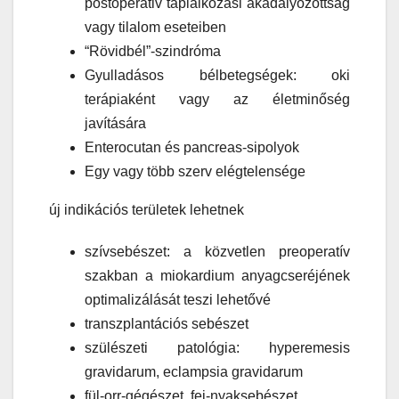
postoperativ táplálkozási akadályozottság
vagy tilalom eseteiben
“Rövidbél”-szindróma
Gyulladásos bélbetegségek: oki
terápiaként vagy az életminőség
javítására
Enterocutan és pancreas-sipolyok
Egy vagy több szerv elégtelensége
új indikációs területek lehetnek
szívsebészet: a közvetlen preoperatív
szakban a miokardium anyagcseréjének
optimalizálását teszi lehetővé
transzplantációs sebészet
szülészeti patológia: hyperemesis
gravidarum, eclampsia gravidarum
fül-orr-gégészet, fej-nyaksebészet