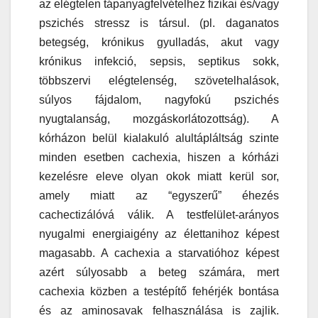
az elégtelen tápanyagfelvételhez fizikai és/vagy
pszichés stressz is társul. (pl. daganatos
betegség, krónikus gyulladás, akut vagy
krónikus infekció, sepsis, septikus sokk,
többszervi elégtelenség, szövetelhalások,
súlyos fájdalom, nagyfokú pszichés
nyugtalanság, mozgáskorlátozottság). A
kórházon belül kialakuló alultápláltság szinte
minden esetben cachexia, hiszen a kórházi
kezelésre eleve olyan okok miatt kerül sor,
amely miatt az “egyszerű” éhezés
cachectizálóvá válik. A testfelület-arányos
nyugalmi energiaigény az élettanihoz képest
magasabb. A cachexia a starvatióhoz képest
azért súlyosabb a beteg számára, mert
cachexia közben a testépítő fehérjék bontása
és az aminosavak felhasználása is zajlik.