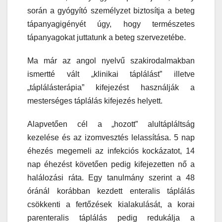
során a gyógyító személyzet biztosítja a beteg
tápanyagigényét úgy, hogy természetes
tápanyagokat juttatunk a beteg szervezetébe.
Ma már az angol nyelvű szakirodalmakban
ismertté vált „klinikai táplálást” illetve
„táplálásterápia” kifejezést használják a
mesterséges táplálás kifejezés helyett.
Alapvetően cél a „hozott” alultápláltság
kezelése és az izomvesztés lelassítása. 5 nap
éhezés megemeli az infekciós kockázatot, 14
nap éhezést követően pedig kifejezetten nő a
halálozási ráta. Egy tanulmány szerint a 48
óránál korábban kezdett enteralis táplálás
csökkenti a fertőzések kialakulását, a korai
parenteralis táplálás pedig redukálja a