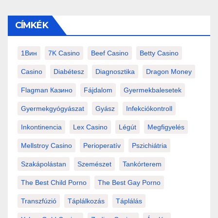
CÍMKÉK
1Вин
7K Casino
Beef Casino
Betty Casino
Casino
Diabétesz
Diagnosztika
Dragon Money
Flagman Казино
Fájdalom
Gyermekbalesetek
Gyermekgyógyászat
Gyász
Infekciókontroll
Inkontinencia
Lex Casino
Légút
Megfigyelés
Mellstroy Casino
Perioperatív
Pszichiátria
Szakápolástan
Szemészet
Tankórterem
The Best Child Porno
The Best Gay Porno
Transzfúzió
Táplálkozás
Táplálás