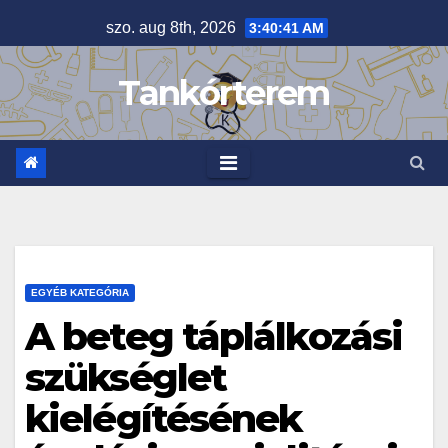
Skip
szo. aug 8th, 2026
3:40:42 AM
to
content
Tankórterem
EGYÉB KATEGÓRIA
A beteg táplálkozási
szükséglet
kielégítésének