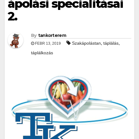
ápolási specialitásai
2.
By
tankorterem
,
,
Szakápolástan
táplálás
FEBR 13, 2019
táplálkozás