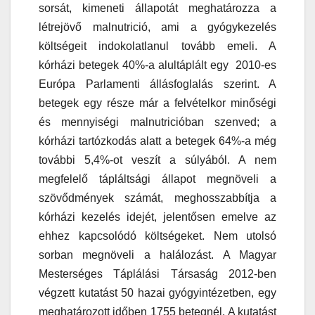
sorsát, kimeneti állapotát meghatározza a
létrejövő malnutrició, ami a gyógykezelés
költségeit indokolatlanul tovább emeli. A
kórházi betegek 40%-a alultáplált egy 2010-es
Európa Parlamenti állásfoglalás szerint. A
betegek egy része már a felvételkor minőségi
és mennyiségi malnutricióban szenved; a
kórházi tartózkodás alatt a betegek 64%-a még
további 5,4%-ot veszít a súlyából. A nem
megfelelő tápláltsági állapot megnöveli a
szövődmények számát, meghosszabbítja a
kórházi kezelés idejét, jelentősen emelve az
ehhez kapcsolódó költségeket. Nem utolsó
sorban megnöveli a halálozást. A Magyar
Mesterséges Táplálási Társaság 2012-ben
végzett kutatást 50 hazai gyógyintézetben, egy
meghatározott időben 1755 betegnél. A kutatást