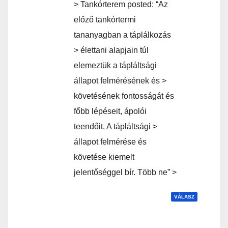
> Tankórterem posted: “Az
előző tankórtermi
tananyagban a táplálkozás
> élettani alapjain túl
elemeztük a tápláltsági
állapot felmérésének és >
követésének fontosságát és
főbb lépéseit, ápolói
teendőit. A tápláltsági >
állapot felmérése és
követése kiemelt
jelentőséggel bír. Több ne” >
VÁLASZ