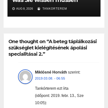
AUG 8, 2026
TANKORTEREM
One thought on “A beteg táplálkozási
szükséglet kielégítésének ápolási
specialitásai 2.”
Miklósné Horváth
szerint:
2019.03.08. - 06:55
Tankórterem ezt írta
(időpont: 2019. febr. 13., Sze
10:05):