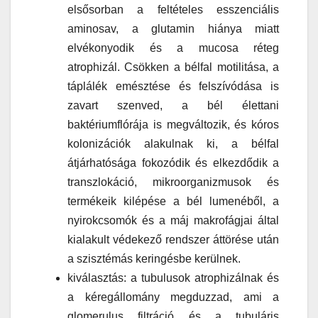
elsősorban a feltételes esszenciális
aminosav, a glutamin hiánya miatt
elvékonyodik és a mucosa réteg
atrophizál. Csökken a bélfal motilitása, a
táplálék emésztése és felszívódása is
zavart szenved, a bél élettani
baktériumflórája is megváltozik, és kóros
kolonizációk alakulnak ki, a bélfal
átjárhatósága fokozódik és elkezdődik a
transzlokáció, mikroorganizmusok és
termékeik kilépése a bél lumenéből, a
nyirokcsomók és a máj makrofágjai által
kialakult védekező rendszer áttörése után
a szisztémás keringésbe kerülnek.
kiválasztás: a tubulusok atrophizálnak és
a kéregállomány megduzzad, ami a
glomerulus filtráció és a tubuláris