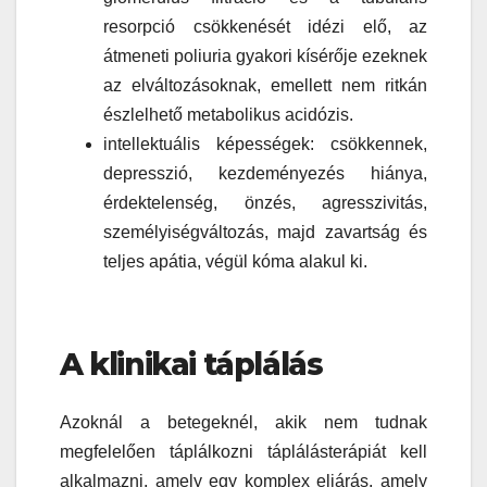
resorpció csökkenését idézi elő, az
átmeneti poliuria gyakori kísérője ezeknek
az elváltozásoknak, emellett nem ritkán
észlelhető metabolikus acidózis.
intellektuális képességek: csökkennek,
depresszió, kezdeményezés hiánya,
érdektelenség, önzés, agresszivitás,
személyiségváltozás, majd zavartság és
teljes apátia, végül kóma alakul ki.
A klinikai táplálás
Azoknál a betegeknél, akik nem tudnak
megfelelően táplálkozni táplálásterápiát kell
alkalmazni, amely egy komplex eljárás, amely