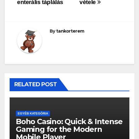
enterális táplálás
vétele
By
tankorterem
RELATED POST
EGYÉB KATEGÓRIA
Boho Casino: Quick & Intense
Gaming for the Modern
Mobile Player