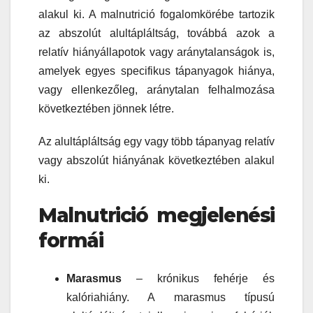
alakul ki. A malnutrició fogalomkörébe tartozik
az abszolút alultápláltság, továbbá azok a
relatív hiányállapotok vagy aránytalanságok is,
amelyek egyes specifikus tápanyagok hiánya,
vagy ellenkezőleg, aránytalan felhalmozása
következtében jönnek létre.
Az alultápláltság egy vagy több tápanyag relatív
vagy abszolút hiányának következtében alakul
ki.
Malnutrició megjelenési
formái
Marasmus
– krónikus fehérje és
kalóriahiány. A marasmus típusú