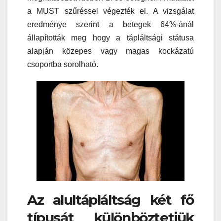
a MUST szűréssel végezték el. A vizsgálat
eredménye szerint a betegek 64%-ánál
állapították meg hogy a tápláltsági státusa
alapján közepes vagy magas kockázatú
csoportba sorolható.
Az alultápláltság két fő
típusát különböztetjük