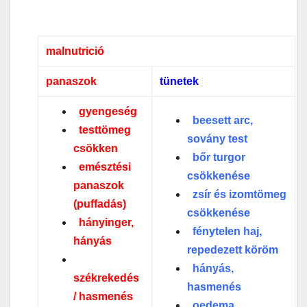
malnutrició
panaszok
tünetek
gyengeség
beesett arc,
testtömeg
sovány test
csökken
bőr turgor
emésztési
csökkenése
panaszok
zsír és izomtömeg
(puffadás)
csökkenése
hányinger,
fénytelen haj,
hányás
repedezett köröm
hányás,
székrekedés
hasmenés
/ hasmenés
oedema