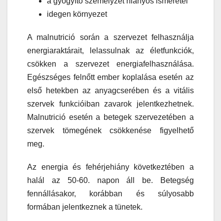
a gyógyító személyzet hiányos ismeretei
idegen környezet
A malnutrició során a szervezet felhasználja
energiaraktárait, lelassulnak az életfunkciók,
csökken a szervezet energiafelhasználása.
Egészséges felnőtt ember koplalása esetén az
első hetekben az anyagcserében és a vitális
szervek funkcióiban zavarok jelentkezhetnek.
Malnutrició esetén a betegek szervezetében a
szervek tömegének csökkenése figyelhető
meg.
Az energia és fehérjehiány következtében a
halál az 50-60. napon áll be. Betegség
fennállásakor, korábban és súlyosabb
formában jelentkeznek a tünetek.