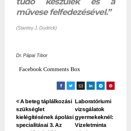
tüdő készülék és a
művese felfedezésével.”
(Stanley J. Dudrick)
Dr. Pápai Tibor
Facebook Comments Box
Bejegyzés
A beteg táplálkozási
Laboratóriumi
szükséglet
vizsgálatok
navigáció
kielégítésének ápolási
gyermekeknél:
specialitásai 3. Az
Vizeletminta