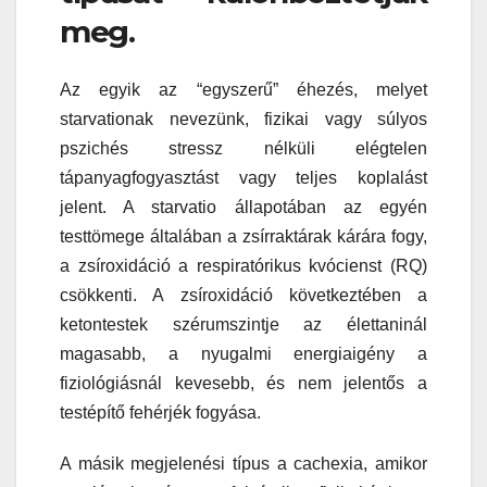
meg.
Az egyik az “egyszerű” éhezés, melyet
starvationak nevezünk, fizikai vagy súlyos
pszichés stressz nélküli elégtelen
tápanyagfogyasztást vagy teljes koplalást
jelent. A starvatio állapotában az egyén
testtömege általában a zsírraktárak kárára fogy,
a zsíroxidáció a respiratórikus kvócienst (RQ)
csökkenti. A zsíroxidáció következtében a
ketontestek szérumszintje az élettaninál
magasabb, a nyugalmi energiaigény a
fiziológiásnál kevesebb, és nem jelentős a
testépítő fehérjék fogyása.
A másik megjelenési típus a cachexia, amikor