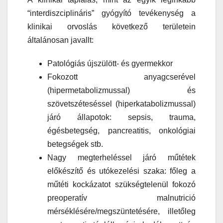
“interdiszciplináris” gyógyító tevékenység a
klinikai orvoslás következő területein
általánosan javallt:
Patológiás újszülött- és gyermekkor
Fokozott anyagcserével
(hipermetabolizmussal) és
szövetszéteséssel (hiperkatabolizmussal)
járó állapotok: sepsis, trauma,
égésbetegség, pancreatitis, onkológiai
betegségek stb.
Nagy megterheléssel járó műtétek
előkészítő és utókezelési szaka: főleg a
műtéti kockázatot szükségtelenül fokozó
preoperatív malnutrició
mérséklésére/megszüntetésére, illetőleg